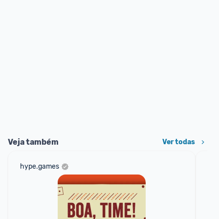
Veja também
Ver todas
hype.games
mer