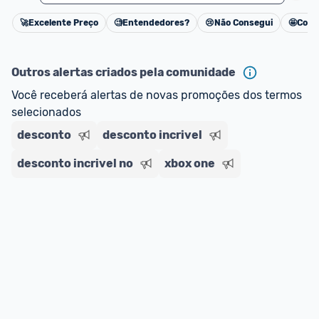
🚀
Excelente Preço
🧐
Entendedores?
😢
Não Consegui
🤩
Cons
Cancelar
Outros alertas criados pela comunidade
Você receberá alertas de novas promoções dos termos 
selecionados
desconto
desconto incrivel
desconto incrivel no
xbox one