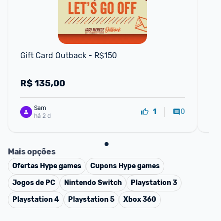
S
Gift Card Outback - R$150
Cu
15
R$
135,00
C
Sam
0
1
há 2 d
Mais opções
Ofertas
Hype games
Cupons
Hype games
Jogos de PC
Nintendo Switch
Playstation 3
Playstation 4
Playstation 5
Xbox 360