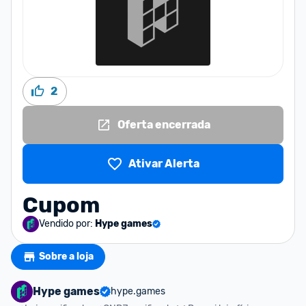
2
Oferta encerrada
Ativar Alerta
Cupom
Vendido por:
Hype games
Sobre a loja
Hype games
hype.games