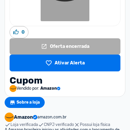
0
Oferta encerrada
Ativar Alerta
Cupom
Vendido por:
Amazon
Sobre a loja
Amazon
amazon.com.br
Loja verificada
CNPJ verificado
Possui loja física
A Amazon brasileira iniciou as atividades com o lançamento de 