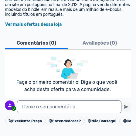
um site em português no final de 2012. A página vende diferentes 
modelos do Kindle, em reais, e mais de um milhão de e-books, 
incluindo títulos em português.
Ver mais ofertas dessa loja
Comentários (
0
)
Avaliações (
0
)
Faça o primeiro comentário! Diga o que você 
acha desta oferta para a comunidade.
Deixe o seu comentário
0
🚀
Excelente Preço
🧐
Entendedores?
😢
Não Consegui
🤩
Cons
Cancelar