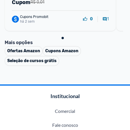
Cupom
C
R$ 0,01
Cupons Promobit
1
0
há 2 sem
Mais opções
Ofertas
Amazon
Cupons
Amazon
Seleção de cursos grátis
Institucional
Comercial
Fale conosco