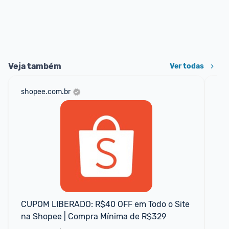
Veja também
Ver todas
shopee.com.br
mer
CUPOM LIBERADO: R$40 OFF em Todo o Site 
NA
na Shopee | Compra Mínima de R$329
no
cu