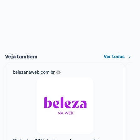
Veja também
Ver todas
belezanaweb.com.br
net