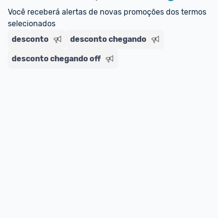
regras do cartão N Card, 
clique aqui
.
Você receberá alertas de novas promoções dos termos 
Entrega Expressa
: A partir de 2 dias úteis.* 
selecionados
*Confira 
aqui
 as regras e condições!
desconto
desconto chegando
desconto chegando off