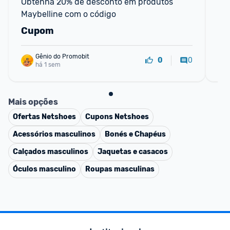
Obtenha 20% de desconto em produtos 
Pr
Maybelline com o código
de
4 
Cupom
R
Gênio do Promobit
0
0
há 1 sem
Mais opções
Ofertas
Netshoes
Cupons
Netshoes
Acessórios masculinos
Bonés e Chapéus
Calçados masculinos
Jaquetas e casacos
Óculos masculino
Roupas masculinas