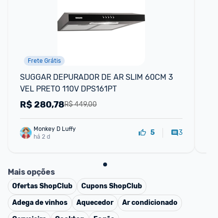
Frete Grátis
SUGGAR DEPURADOR DE AR SLIM 60CM 3 
Es
VEL PRETO 110V DPS161PT
Ba
R$
280,78
R
R$ 449,00
Monkey D Luffy
3
5
há 2 d
Mais opções
Ofertas
ShopClub
Cupons
ShopClub
Adega de vinhos
Aquecedor
Ar condicionado