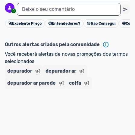
Deixe o seu comentário
0
🚀
Excelente Preço
🧐
Entendedores?
😢
Não Consegui
🤩
Cons
Cancelar
Outros alertas criados pela comunidade
Você receberá alertas de novas promoções dos termos 
selecionados
depurador
depurador ar
depurador ar parede
coifa