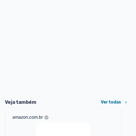
Veja também
Ver todas
amazon.com.br
mer