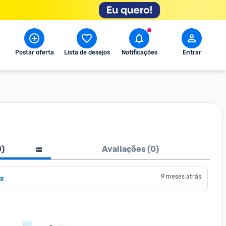
Postar oferta
Lista de desejos
Notificações
Entrar
0
)
Avaliações (
0
)
9 meses atrás
iz