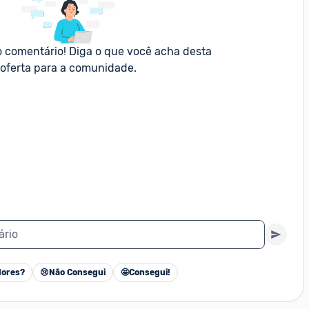
o comentário! Diga o que você acha desta 
oferta para a comunidade.
ário
ores?
😢
Não Consegui
🤩
Consegui!
Cancelar