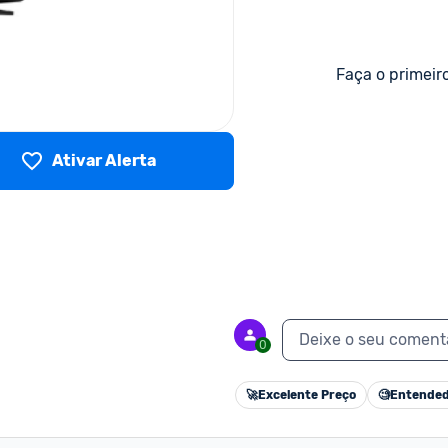
Faça o primeir
Ativar Alerta
Deixe o seu coment
0
🚀
Excelente Preço
🧐
Entended