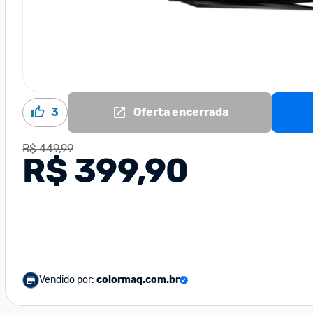
3
Oferta encerrada
R$ 449,99
R$ 399,90
Vendido por:
colormaq.com.br