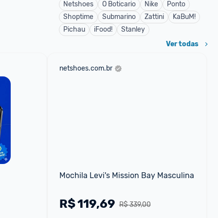
Netshoes
O Boticario
Nike
Ponto
Shoptime
Submarino
Zattini
KaBuM!
Pichau
iFood!
Stanley
Ver todas
netshoes.com.br
Mochila Levi's Mission Bay Masculina
R$
119,69
R$ 339,00