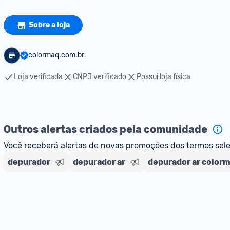
Sobre a loja
colormaq.com.br
Loja verificada
CNPJ verificado
Possui loja física
Outros alertas criados pela comunidade
Você receberá alertas de novas promoções dos termos sel
depurador
depurador ar
depurador ar color