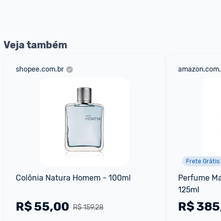
nossos Admins marcando 
@admin
 em um comentário ou
Veja também
shopee.com.br
amazon.com.
Frete Grátis
Colônia Natura Homem - 100ml
Perfume Mas
125ml
R$
55,00
R$
385
R$ 159,28