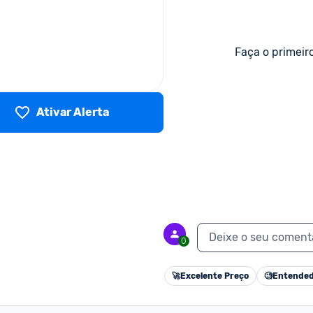
Faça o primeir
Ativar Alerta
Deixe o seu coment
0
🚀
Excelente Preço
🧐
Entended