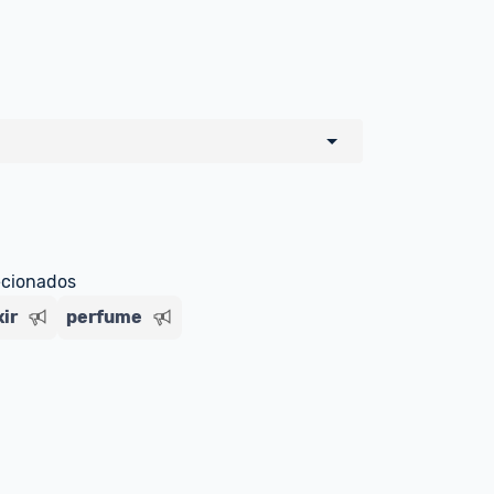
o de todos os sellers e lojas que são 
 por um marketplace, nós indicamos no 
e sinalizamos através da tag 
ecionados
xir
perfume
Livre , você pode ser redirecionado(a) 
ado Livre). Por isso, fique atento e 
ndo o produto 
é o mesmo indicado na 
rcadoLíder Platinum.
ade para tirar dúvidas ou acionar os 