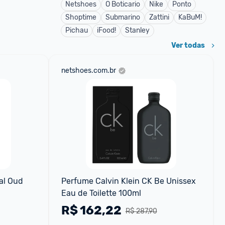
Netshoes
O Boticario
Nike
Ponto
Shoptime
Submarino
Zattini
KaBuM!
Pichau
iFood!
Stanley
Ver todas
netshoes.com.br
l Oud 
Perfume Calvin Klein CK Be Unissex 
Eau de Toilette 100ml
R$
162,22
R$ 287,90