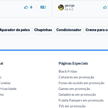
george
2
6
há 4 d
Aparador de pelos
Chapinhas
Condicionador
Creme para ca
al
Páginas Especiais
Black Friday
o
Celulares em promoção
 Cookies
Fones de ouvido em promoção
Privacidade
Games em promoção
Uso
Geladeiras em promoção
Fralda Pampers em promoção
TVs em promoção