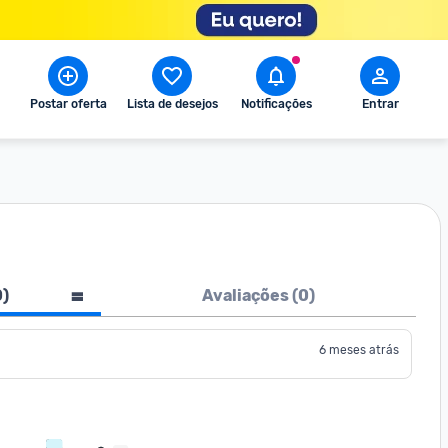
Postar oferta
Lista de desejos
Notificações
Entrar
0
)
Avaliações (
0
)
6 meses atrás