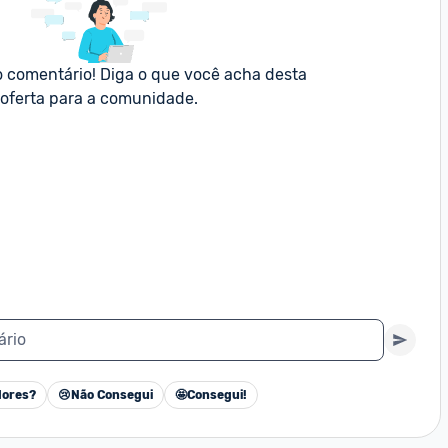
o comentário! Diga o que você acha desta 
oferta para a comunidade.
ário
ores?
😢
Não Consegui
🤩
Consegui!
Cancelar