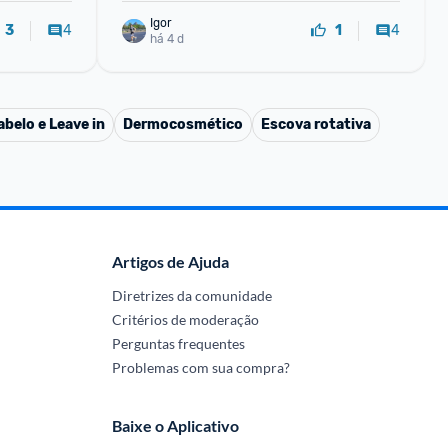
Igor
4
4
3
1
há 4 d
belo e Leave in
Dermocosmético
Escova rotativa
Artigos de Ajuda
Diretrizes da comunidade
Critérios de moderação
Perguntas frequentes
Problemas com sua compra?
Baixe o Aplicativo