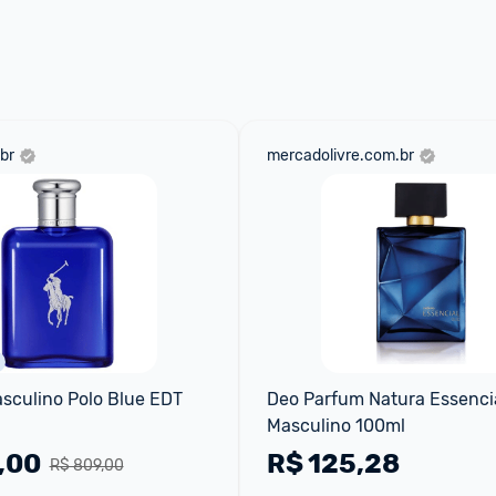
 através do 
Fale com o Promobit.
br
mercadolivre.com.br
culino Polo Blue EDT 
Deo Parfum Natura Essencia
Masculino 100ml
,00
R$
125,28
R$ 809,00