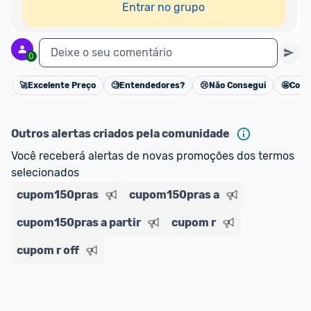
Entrar no grupo
Deixe o seu comentário
0
🚀
Excelente Preço
🧐
Entendedores?
😢
Não Consegui
🤩
Cons
Cancelar
Outros alertas criados pela comunidade
Você receberá alertas de novas promoções dos termos 
selecionados
cupom150pras
cupom150pras a
cupom150pras a partir
cupom r
cupom r off