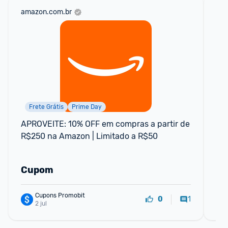
amazon.com.br
vxc
Frete Grátis
Prime Day
APROVEITE: 10% OFF em compras a partir de 
Ga
R$250 na Amazon | Limitado a R$50
par
Cupom
C
Cupons Promobit
1
0
2 jul