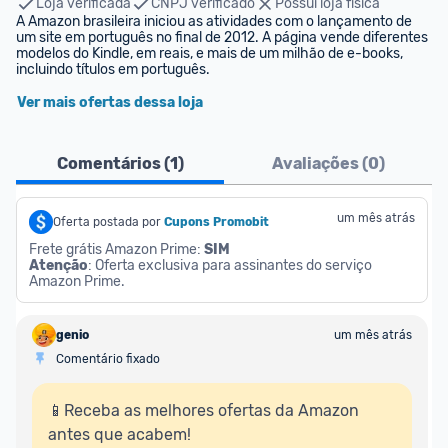
Loja verificada
CNPJ verificado
Possui loja física
A Amazon brasileira iniciou as atividades com o lançamento de 
um site em português no final de 2012. A página vende diferentes 
modelos do Kindle, em reais, e mais de um milhão de e-books, 
incluindo títulos em português.
Ver mais ofertas dessa loja
Comentários (
1
)
Avaliações (
0
)
um mês atrás
Oferta postada por
Cupons Promobit
Frete grátis Amazon Prime: 
SIM
Atenção
: Oferta exclusiva para assinantes do serviço 
Amazon Prime.
genio
um mês atrás
Comentário fixado
📱Receba as melhores ofertas da Amazon 
antes que acabem!
