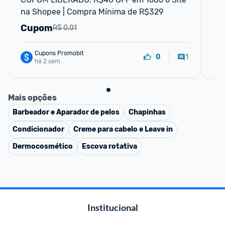
na Shopee | Compra Mínima de R$329
mi
Cupom
C
R$ 0,01
Cupons Promobit
1
0
há 2 sem
Mais opções
Barbeador e Aparador de pelos
Chapinhas
Condicionador
Creme para cabelo e Leave in
Dermocosmético
Escova rotativa
Institucional