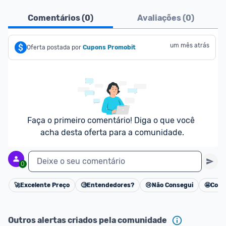
Comentários (
0
)
Avaliações (
0
)
um mês atrás
Oferta postada por
Cupons Promobit
Faça o primeiro comentário! Diga o que você 
acha desta oferta para a comunidade.
Deixe o seu comentário
0
🚀
Excelente Preço
🧐
Entendedores?
😢
Não Consegui
🤩
Cons
Cancelar
Outros alertas criados pela comunidade