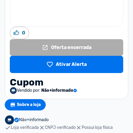
0
Oferta encerrada
Ativar Alerta
Cupom
Vendido por:
Não+informado
Sobre a loja
Não+informado
Loja verificada
CNPJ verificado
Possui loja física