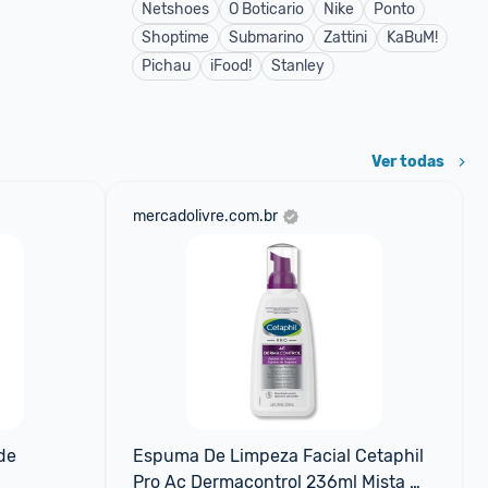
Netshoes
O Boticario
Nike
Ponto
Shoptime
Submarino
Zattini
KaBuM!
Pichau
iFood!
Stanley
Ver todas
mercadolivre.com.br
e 
Espuma De Limpeza Facial Cetaphil 
Pro Ac Dermacontrol 236ml Mista 