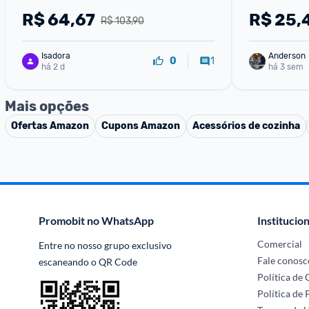
para Bebida
R$
64,67
R$
25,
R$ 103,90
Personalizá
Isadora
Anderson
1
0
há 2 d
há 3 sem
Mais opções
Ofertas
Amazon
Cupons
Amazon
Acessórios de cozinha
Promobit no WhatsApp
Institucion
Comercial
Entre no nosso grupo exclusivo 
Fale conosc
escaneando o QR Code
Política de
Política de 