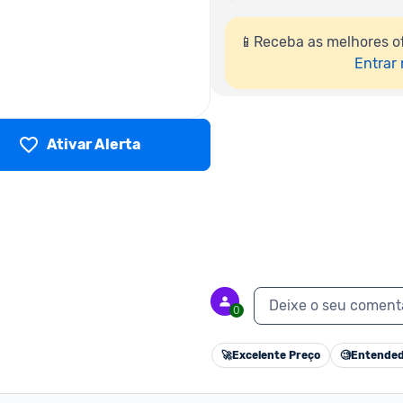
📱Receba as melhores o
Entrar
Ativar Alerta
Deixe o seu coment
0
🚀
Excelente Preço
🧐
Entended