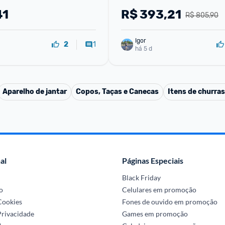
s Quentes e Frias 
41
R$
393,21
R$ 805,90
vel
Igor
1
2
há 5 d
Aparelho de jantar
Copos, Taças e Canecas
Itens de churra
al
Páginas Especiais
Black Friday
o
Celulares em promoção
 Cookies
Fones de ouvido em promoção
Privacidade
Games em promoção