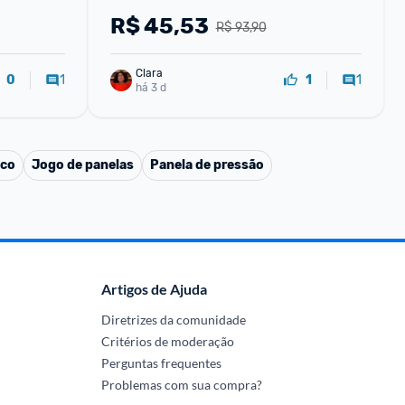
Dianoite
R$
45,53
R$ 93,90
Clara
1
1
0
1
há 3 d
sco
Jogo de panelas
Panela de pressão
Artigos de Ajuda
Diretrizes da comunidade
Critérios de moderação
Perguntas frequentes
Problemas com sua compra?