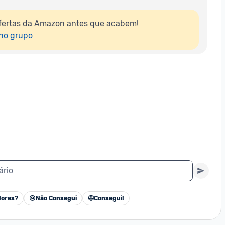
fertas da Amazon antes que acabem!

 no grupo
ário
ores?
😢
Não Consegui
🤩
Consegui!
Cancelar