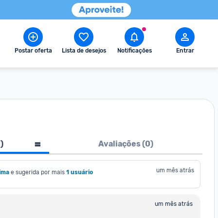
Postar oferta
Lista de desejos
Notificações
Entrar
1
)
Avaliações (
0
)
um mês atrás
Lima
e sugerida por mais
1 usuário
um mês atrás