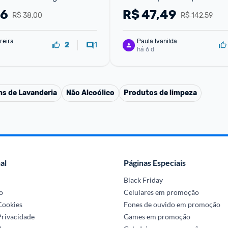
Line 5L
96
R$
47,49
R$ 38,00
R$ 142,59
reira
Paula Ivanilda
1
2
há 6 d
ns de Lavanderia
Não Alcoólico
Produtos de limpeza
al
Páginas Especiais
Black Friday
o
Celulares em promoção
 Cookies
Fones de ouvido em promoção
Privacidade
Games em promoção