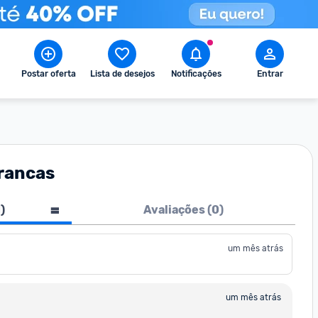
Postar oferta
Lista de desejos
Notificações
Entrar
Brancas
1
)
Avaliações (
0
)
um mês atrás
um mês atrás