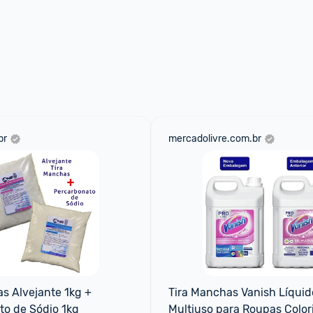
br
mercadolivre.com.br
s Alvejante 1kg + 
Tira Manchas Vanish Líquido
to de Sódio 1kg
Multiuso para Roupas Colori