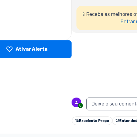
📱Receba as melhores o
Entrar
Ativar Alerta
Deixe o seu coment
0
🚀
Excelente Preço
🧐
Entended