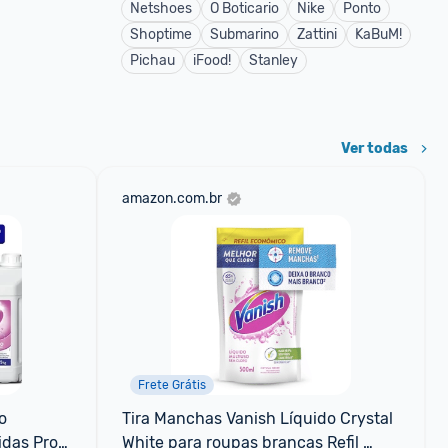
Netshoes
O Boticario
Nike
Ponto
Shoptime
Submarino
Zattini
KaBuM!
Pichau
iFood!
Stanley
Ver todas
amazon.com.br
Frete Grátis
 
Tira Manchas Vanish Líquido Crystal 
das Pro 
White para roupas brancas Refil 