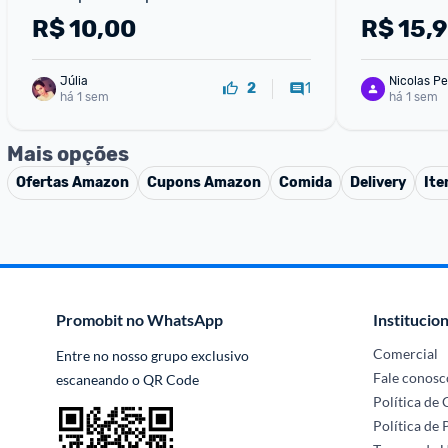
R$
10,00
R$
15,
Júlia
Nicolas Pe
1
2
há 1 sem
há 1 sem
Mais opções
Ofertas
Amazon
Cupons
Amazon
Comida
Delivery
Ite
Promobit no WhatsApp
Institucion
Comercial
Entre no nosso grupo exclusivo 
Fale conosc
escaneando o QR Code
Política de
Política de 