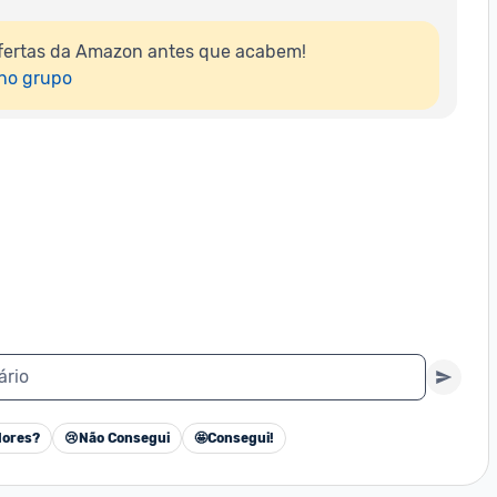
fertas da Amazon antes que acabem!

 no grupo
ário
ores?
😢
Não Consegui
🤩
Consegui!
Cancelar