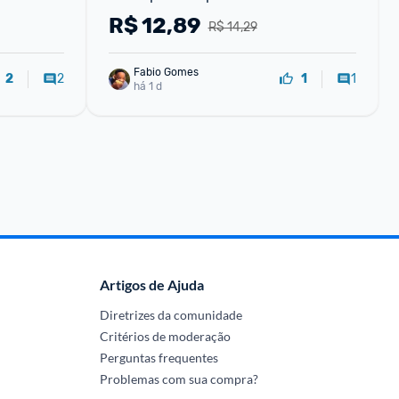
Econômico 500ml
R$
12,89
R$ 14,29
Fabio Gomes
2
1
2
1
há 1 d
Artigos de Ajuda
Diretrizes da comunidade
Critérios de moderação
Perguntas frequentes
Problemas com sua compra?