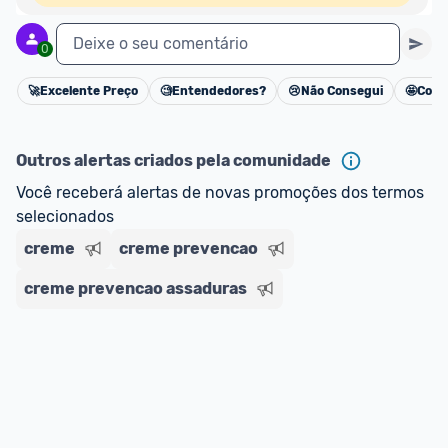
Deixe o seu comentário
0
🚀
Excelente Preço
🧐
Entendedores?
😢
Não Consegui
🤩
Cons
Cancelar
Outros alertas criados pela comunidade
Você receberá alertas de novas promoções dos termos 
selecionados
creme
creme prevencao
creme prevencao assaduras