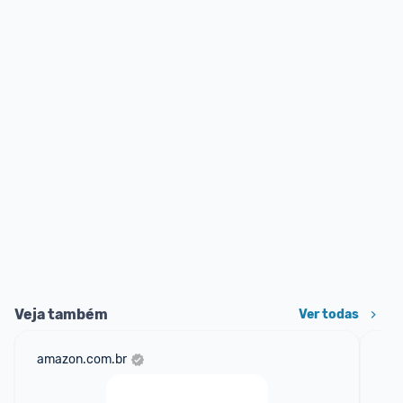
Veja também
Ver todas
amazon.com.br
mer