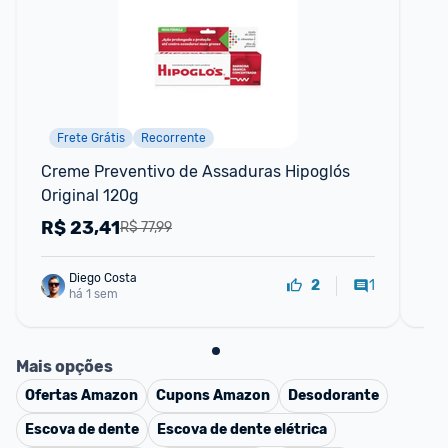
Frete Grátis
Recorrente
Creme Preventivo de Assaduras Hipoglós 
Ki
Original 120g
36
R$
23,41
R
R$ 77,99
Diego Costa
1
2
há 1 sem
Mais opções
Ofertas
Amazon
Cupons
Amazon
Desodorante
Escova de dente
Escova de dente elétrica