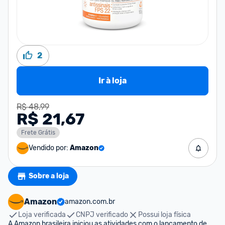
2
Ir à loja
R$ 48,99
R$ 21,67
Frete Grátis
Vendido por:
Amazon
Sobre a loja
Amazon
amazon.com.br
Loja verificada
CNPJ verificado
Possui loja física
A Amazon brasileira iniciou as atividades com o lançamento de 