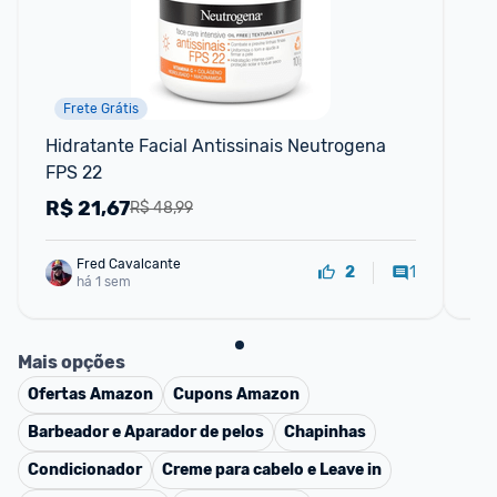
Frete Grátis
📱
Hidratante Facial Antissinais Neutrogena 
Hid
FPS 22
FPS
50
R$
21,67
R
R$ 48,99
Fred Cavalcante
1
2
há 1 sem
Mais opções
Ofertas
Amazon
Cupons
Amazon
Barbeador e Aparador de pelos
Chapinhas
Condicionador
Creme para cabelo e Leave in