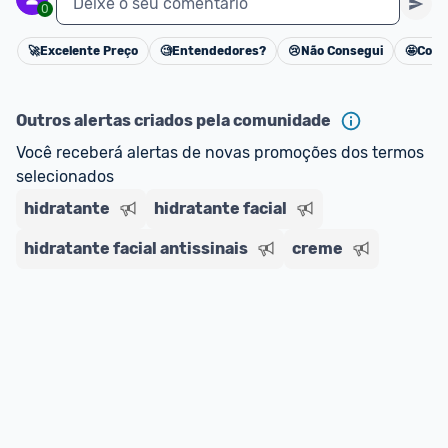
Deixe o seu comentário
0
🚀
Excelente Preço
🧐
Entendedores?
😢
Não Consegui
🤩
Cons
Cancelar
Outros alertas criados pela comunidade
Você receberá alertas de novas promoções dos termos 
selecionados
hidratante
hidratante facial
hidratante facial antissinais
creme