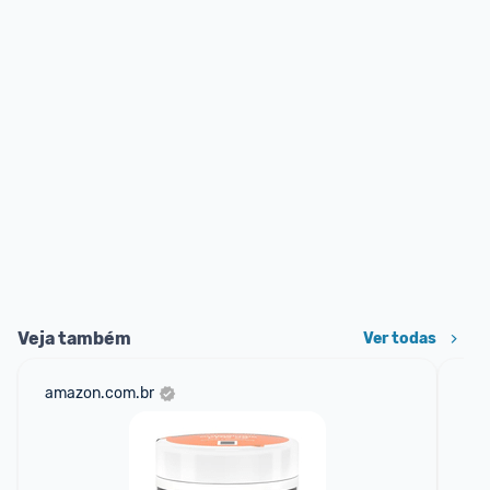
Veja também
Ver todas
amazon.com.br
sho