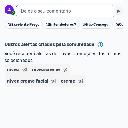
Deixe o seu comentário
0
🚀
Excelente Preço
🧐
Entendedores?
😢
Não Consegui
🤩
Cons
Cancelar
Outros alertas criados pela comunidade
Você receberá alertas de novas promoções dos termos 
selecionados
nivea
nivea creme
nivea creme facial
creme