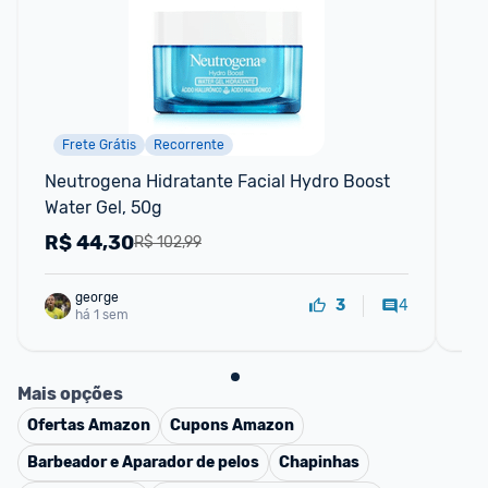
Frete Grátis
Recorrente
F
Neutrogena Hidratante Facial Hydro Boost 
Cad
Water Gel, 50g
Ci
R$
44,30
R
R$ 102,99
george
4
3
há 1 sem
Mais opções
Ofertas
Amazon
Cupons
Amazon
Barbeador e Aparador de pelos
Chapinhas