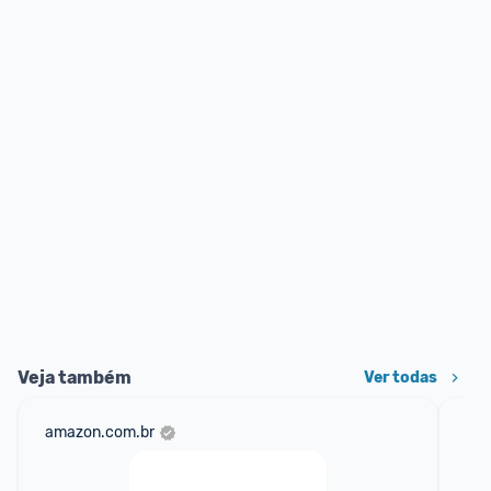
Veja também
Ver todas
amazon.com.br
mer