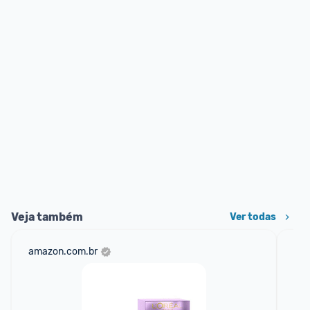
Veja também
Ver todas
amazon.com.br
cas