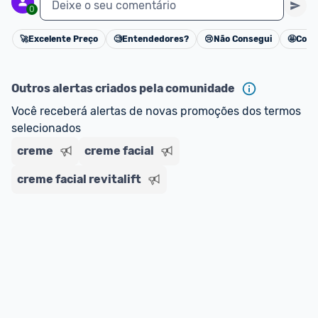
Deixe o seu comentário
0
🚀
Excelente Preço
🧐
Entendedores?
😢
Não Consegui
🤩
Cons
Cancelar
Outros alertas criados pela comunidade
Você receberá alertas de novas promoções dos termos 
selecionados
creme
creme facial
creme facial revitalift