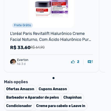
Frete Grátis
L'oréal Paris Revitalift Hialurônico Creme 
Es
Facial Noturno, Com Ácido Hialurônico Puro, 
Bi
Com Textura Leve, Preenche Linhas De 
R$
33,60
R
R$ 64,90
Expressão E Hidrata A
Everton
1
2
há 3 d
Mais opções
Ofertas
Amazon
Cupons
Amazon
Barbeador e Aparador de pelos
Chapinhas
Condicionador
Creme para cabelo e Leave in