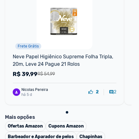
Frete Grátis
F
Neve Papel Higiênico Supreme Folha Tripla, 
Cr
20m, Leve 24 Pague 21 Rolos
Fr
R$
39,99
R
R$ 54,99
Nicolas Pereira
2
2
há 5 d
Mais opções
Ofertas
Amazon
Cupons
Amazon
Barbeador e Aparador de pelos
Chapinhas