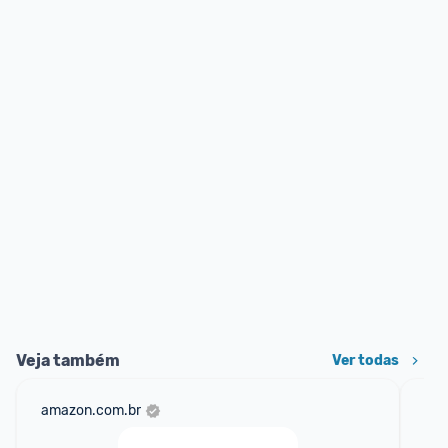
Veja também
Ver todas
amazon.com.br
am