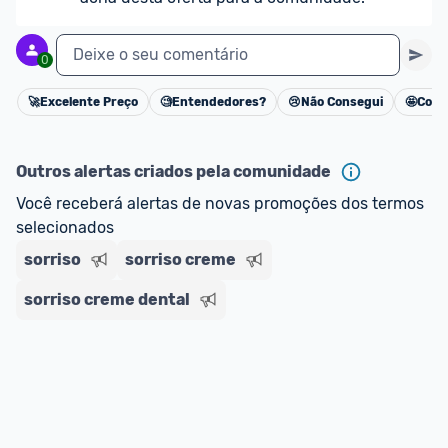
Deixe o seu comentário
0
🚀
Excelente Preço
🧐
Entendedores?
😢
Não Consegui
🤩
Cons
Cancelar
Outros alertas criados pela comunidade
Você receberá alertas de novas promoções dos termos 
selecionados
sorriso
sorriso creme
sorriso creme dental