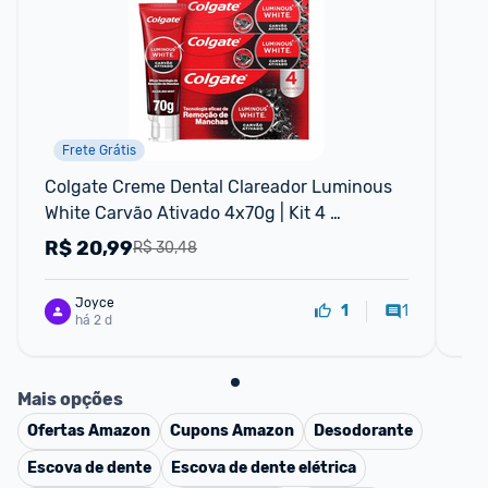
Frete Grátis
Colgate Creme Dental Clareador Luminous 
Ta
White Carvão Ativado 4x70g | Kit 4 
Di
Unidades, Anticárie, Remove Manchas
R$
20,99
R
R$ 30,48
Joyce
1
1
há 2 d
Mais opções
Ofertas
Amazon
Cupons
Amazon
Desodorante
Escova de dente
Escova de dente elétrica