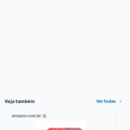
Veja também
Ver todas
amazon.com.br
sho