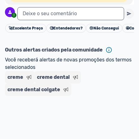
Deixe o seu comentário
0
🚀
Excelente Preço
🧐
Entendedores?
😢
Não Consegui
🤩
Cons
Cancelar
Outros alertas criados pela comunidade
Você receberá alertas de novas promoções dos termos 
selecionados
creme
creme dental
creme dental colgate