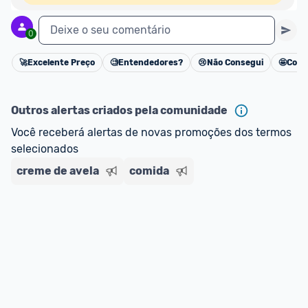
Deixe o seu comentário
0
🚀
Excelente Preço
🧐
Entendedores?
😢
Não Consegui
🤩
Cons
Cancelar
Outros alertas criados pela comunidade
Você receberá alertas de novas promoções dos termos 
selecionados
creme de avela
comida