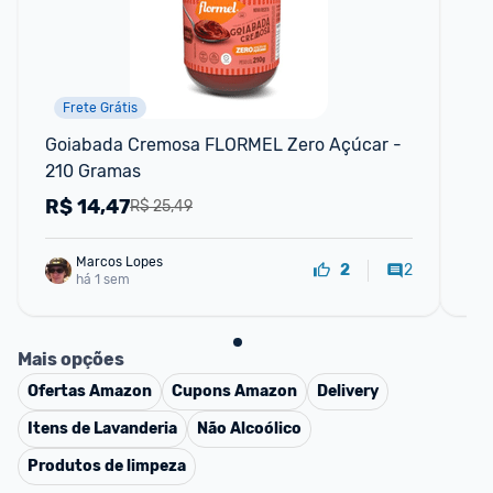
Frete Grátis
Goiabada Cremosa FLORMEL Zero Açúcar - 
Cr
210 Gramas
R$
14,47
R
R$ 25,49
Marcos Lopes
2
2
há 1 sem
Mais opções
Ofertas
Amazon
Cupons
Amazon
Delivery
Itens de Lavanderia
Não Alcoólico
Produtos de limpeza