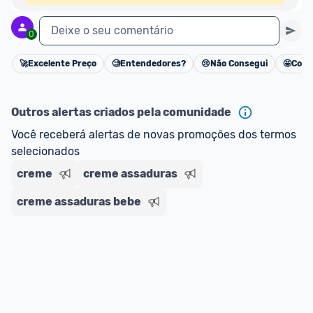
Deixe o seu comentário
0
🚀
Excelente Preço
🧐
Entendedores?
😢
Não Consegui
🤩
Cons
Cancelar
Outros alertas criados pela comunidade
Você receberá alertas de novas promoções dos termos 
selecionados
creme
creme assaduras
creme assaduras bebe