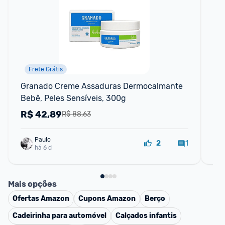
Frete Grátis
P
Granado Creme Assaduras Dermocalmante 
Gel
Bebê, Peles Sensíveis, 300g
ole
R$
42,89
R
R$ 88,63
Paulo
1
2
há 6 d
Mais opções
Ofertas
Amazon
Cupons
Amazon
Berço
Cadeirinha para automóvel
Calçados infantis