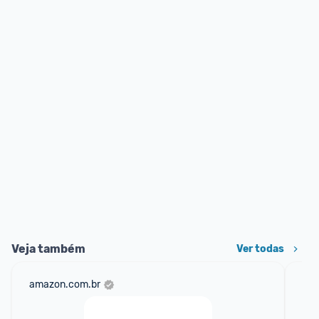
Veja também
Ver todas
amazon.com.br
mer