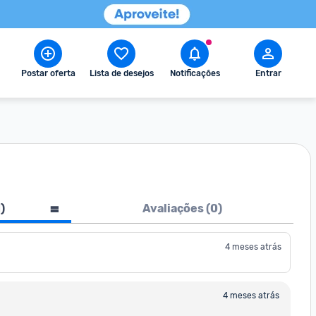
Postar oferta
Lista de desejos
Notificações
Entrar
1
)
Avaliações (
0
)
4 meses atrás
4 meses atrás