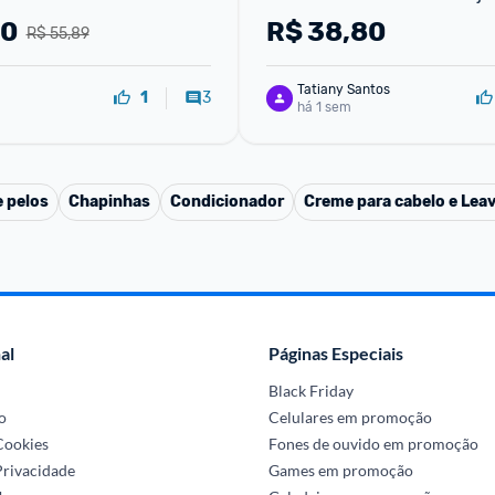
Dia Promoção
00
R$
38,80
R$ 55,89
Tatiany Santos
3
1
há 1 sem
 pelos
Chapinhas
Condicionador
Creme para cabelo e Leav
al
Páginas Especiais
Black Friday
o
Celulares em promoção
 Cookies
Fones de ouvido em promoção
Privacidade
Games em promoção