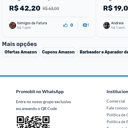
4.0 30ml Bege
R$
42,20
R$
19,
R$ 63,00
Inimigos da Fatura
Andreia
1
0
há 1 sem
há 1 sem
Mais opções
Ofertas
Amazon
Cupons
Amazon
Barbeador e Aparador de
Promobit no WhatsApp
Institucion
Comercial
Entre no nosso grupo exclusivo 
Fale conosc
escaneando o QR Code
Política de
Política de 