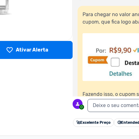
Para chegar no valor anu
cupom, que fica logo aba
Ativar Alerta
Fazendo isso, o cupom s
compras.
Deixe o seu coment
0
🚀
Excelente Preço
🧐
Entended