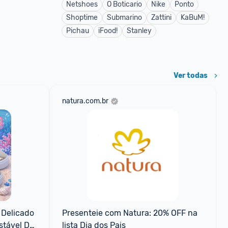
Netshoes
O Boticario
Nike
Ponto
Shoptime
Submarino
Zattini
KaBuM!
Pichau
iFood!
Stanley
Ver todas
natura.com.br
 Delicado 
Presenteie com Natura: 20% OFF na 
tável Dia 
lista Dia dos Pais