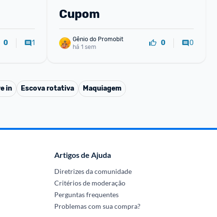
Cupom
Gênio do Promobit
1
0
0
0
há 1 sem
e in
Escova rotativa
Maquiagem
Artigos de Ajuda
Diretrizes da comunidade
Critérios de moderação
Perguntas frequentes
Problemas com sua compra?