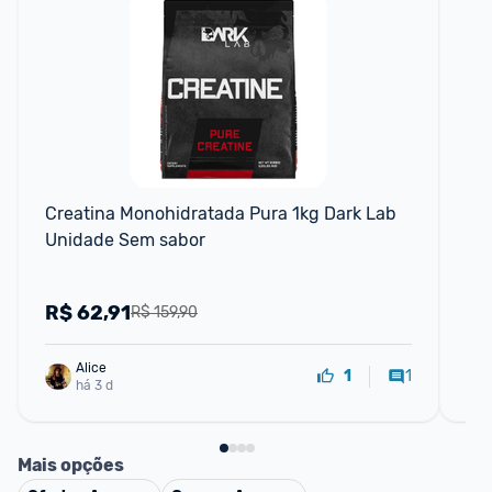
F
Creatina Monohidratada Pura 1kg Dark Lab 
Cr
Unidade Sem sabor
10
(1k
R$
62,91
R
R$ 159,90
Alice
1
1
há 3 d
Mais opções