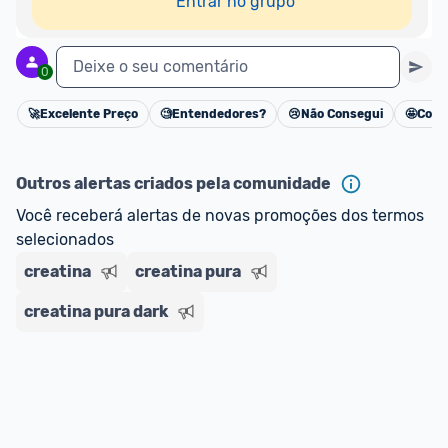
Entrar no grupo
Deixe o seu comentário
0
🚀
Excelente Preço
🧐
Entendedores?
😢
Não Consegui
🤩
Cons
Cancelar
Outros alertas criados pela comunidade
Você receberá alertas de novas promoções dos termos 
selecionados
creatina
creatina pura
creatina pura dark