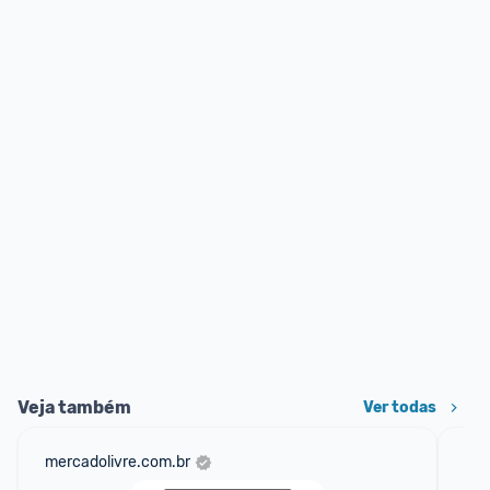
Veja também
Ver todas
mercadolivre.com.br
am