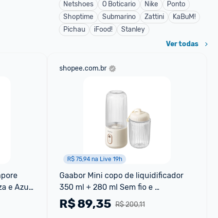
Netshoes
O Boticario
Nike
Ponto
Shoptime
Submarino
Zattini
KaBuM!
Pichau
iFood!
Stanley
Ver todas
shopee.com.br
R$ 75,94 na Live 19h
pore 
Gaabor Mini copo de liquidificador 
a e Azul 
350 ml + 280 ml Sem fio e 
conveniente Bateria de grande 
R$
89,35
R$ 200,11
capacidade de FP03T -1