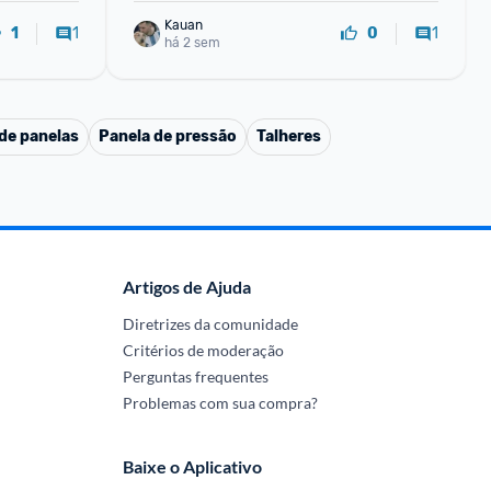
Kauan
1
1
1
0
há 2 sem
de panelas
Panela de pressão
Talheres
Artigos de Ajuda
Diretrizes da comunidade
Critérios de moderação
Perguntas frequentes
Problemas com sua compra?
Baixe o Aplicativo