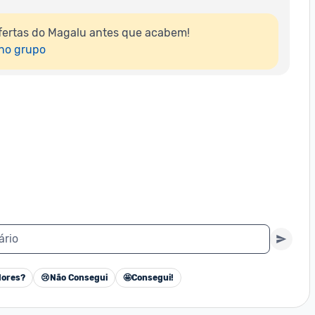
fertas do Magalu antes que acabem!

 no grupo
ário
ores?
😢
Não Consegui
🤩
Consegui!
Cancelar