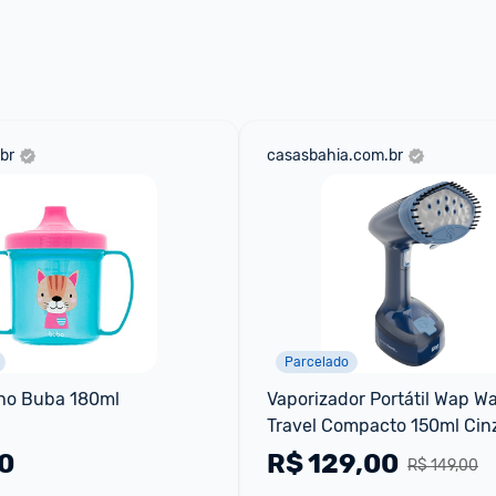
br
casasbahia.com.br
Parcelado
ho Buba 180ml
Vaporizador Portátil Wap Wa
Travel Compacto 150ml Cinz
- 110V
0
R$
129,00
R$ 149,00