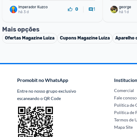
Imperador Kuzco
george
1
0
há 3 d
há 1 d
Mais opções
Ofertas
Magazine Luiza
Cupons
Magazine Luiza
Aparelho 
Promobit no WhatsApp
Institucion
Comercial
Entre no nosso grupo exclusivo 
Fale conosc
escaneando o QR Code
Política de
Política de 
Termos de 
Mapa Site