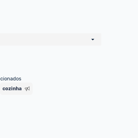
detalhes abaixo:
e) em forma de saldo na carteira 
ecionados
para você;
cozinha
para o MagaluPay por PIX;
ão de crédito no MagaluPay;