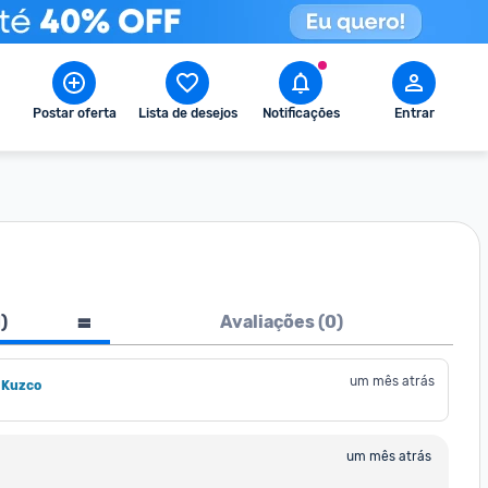
Postar oferta
Lista de desejos
Notificações
Entrar
1
)
Avaliações (
0
)
um mês atrás
 Kuzco
um mês atrás