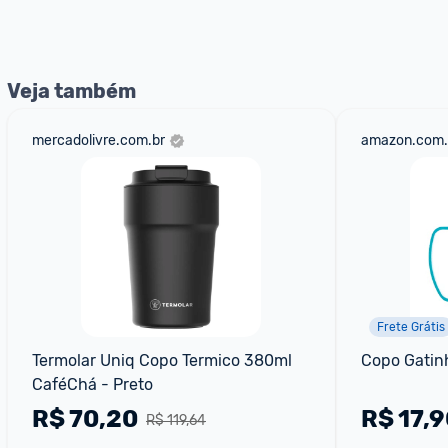
Veja também
mercadolivre.com.br
amazon.com.
Frete Grátis
Termolar Uniq Copo Termico 380ml 
Copo Gatin
CaféChá - Preto
R$
70,20
R$
17,9
R$ 119,64