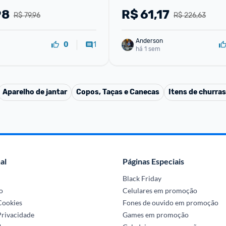
nudo Garrafa Térmica 
Saudável + Conj Escova De
98
R$
61,17
R$ 79,96
R$ 226,63
Anderson
1
0
há 1 sem
Aparelho de jantar
Copos, Taças e Canecas
Itens de churra
al
Páginas Especiais
Black Friday
o
Celulares em promoção
 Cookies
Fones de ouvido em promoção
Privacidade
Games em promoção