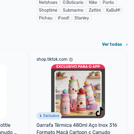
Netshoes
O Boticario
Nike
Ponto
Shoptime
Submarino
Zattini
KaBuM!
Pichau
iFood!
Stanley
Ver todas
shop.tiktok.com
📱 Exclusivo
ttle 
Garrafa Térmica 480ml Aço Inox 316 
anudo 
Formato Maçã Cartoon c Canudo