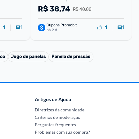
 Limpeza
R$
38,74
R$ 40,00
Cupons Promobit
1
1
1
1
há 2 d
sco
Jogo de panelas
Panela de pressão
Artigos de Ajuda
Diretrizes da comunidade
Critérios de moderação
Perguntas frequentes
Problemas com sua compra?