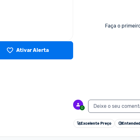
Faça o primeir
Ativar Alerta
Deixe o seu coment
0
🚀
Excelente Preço
🧐
Entended