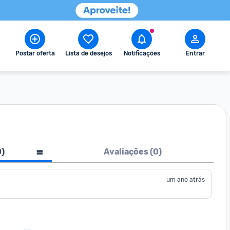
Postar oferta
Lista de desejos
Notificações
Entrar
0
)
Avaliações (
0
)
um ano atrás