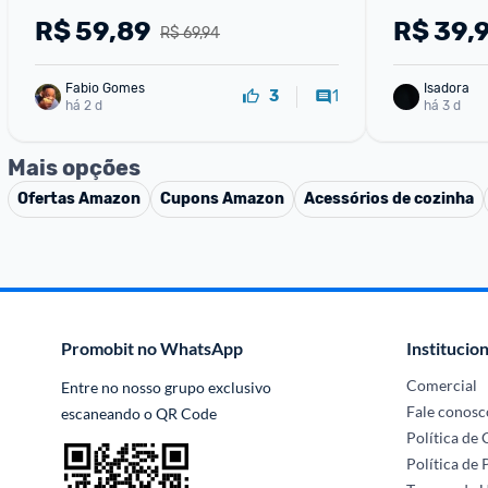
Tampa e Ca
R$
59,89
R$
39,
R$ 69,94
Inoxidável
Fabio Gomes
Isadora
1
3
há 2 d
há 3 d
Mais opções
Ofertas
Amazon
Cupons
Amazon
Acessórios de cozinha
Promobit no WhatsApp
Institucion
Comercial
Entre no nosso grupo exclusivo 
Fale conosc
escaneando o QR Code
Política de
Política de 