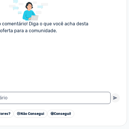
o comentário! Diga o que você acha desta 
oferta para a comunidade.
ário
ores?
😢
Não Consegui
🤩
Consegui!
Cancelar