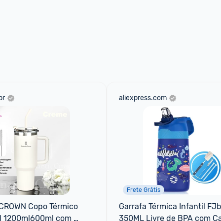
br
aliexpress.com
Frete Grátis
ROWN Copo Térmico 
Garrafa Térmica Infantil FJbo
il 1200ml600ml com 
350ML Livre de BPA com C