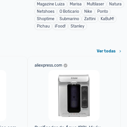
Magazine Luiza
Marisa
Multilaser
Natura
Netshoes
O Boticario
Nike
Ponto
Shoptime
Submarino
Zattini
KaBuM!
Pichau
iFood!
Stanley
Ver todas
aliexpress.com