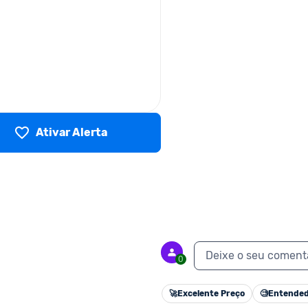
Ativar Alerta
Deixe o seu coment
0
🚀
Excelente Preço
🧐
Entended