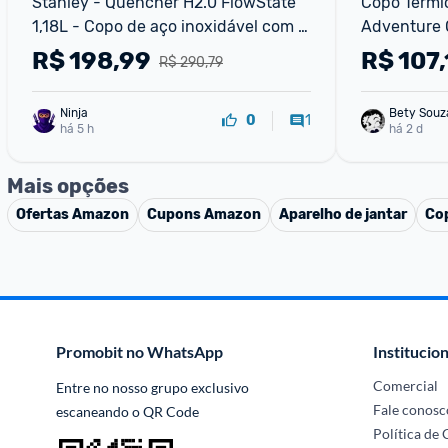
Stanley - Quencher H2.0 FlowState 
Copo Térmic
1,18L - Copo de aço inoxidável com 
Adventure 
isolamento a vácuo Tampa e canudo 
R$
198,99
R$
107,
R$ 290,79
para água
Ninja 
Bety Souz
1
0
há 5 h
há 2 d
Mais opções
Ofertas
Amazon
Cupons
Amazon
Aparelho de jantar
Cop
Promobit no WhatsApp
Institucion
Comercial
Entre no nosso grupo exclusivo 
Fale conosc
escaneando o QR Code
Política de