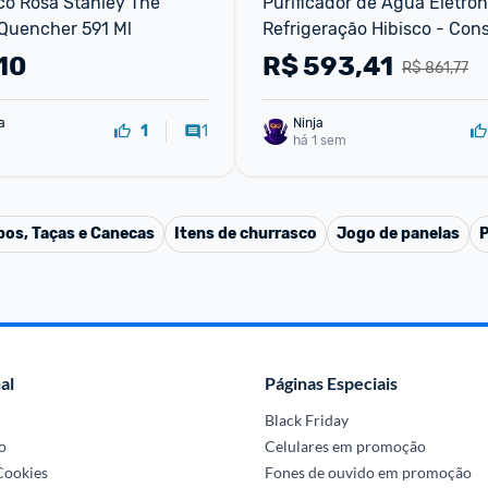
o Rosa Stanley The 
Purificador de Água Eletrôn
Quencher 591 Ml
Refrigeração Hibisco - Con
10
R$
593,41
R$ 861,77
a
Ninja 
1
1
há 1 sem
os, Taças e Canecas
Itens de churrasco
Jogo de panelas
P
al
Páginas Especiais
Black Friday
o
Celulares em promoção
 Cookies
Fones de ouvido em promoção