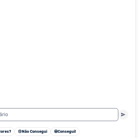
ário
ores?
😢
Não Consegui
🤩
Consegui!
Cancelar