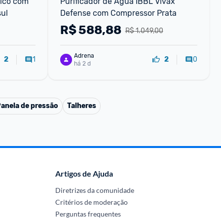
ico com 
Purificador de Água IBBL Viváx 
sul
Defense com Compressor Prata
R$
588,88
R$ 1.049,00
Adrena
1
0
2
2
há 2 d
anela de pressão
Talheres
Artigos de Ajuda
Diretrizes da comunidade
Critérios de moderação
Perguntas frequentes