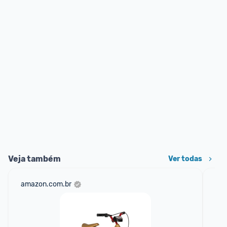
Veja também
Ver todas
amazon.com.br
mer