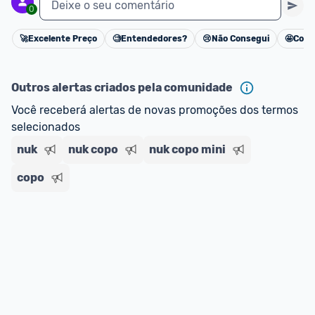
Deixe o seu comentário
0
🚀
Excelente Preço
🧐
Entendedores?
😢
Não Consegui
🤩
Cons
Cancelar
Outros alertas criados pela comunidade
Você receberá alertas de novas promoções dos termos 
selecionados
nuk
nuk copo
nuk copo mini
copo