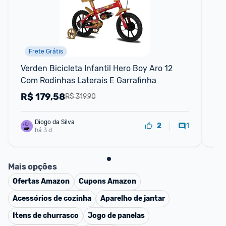
Frete Grátis
Verden Bicicleta Infantil Hero Boy Aro 12 
Mes
Com Rodinhas Laterais E Garrafinha
Co
R$
179,58
R
R$ 319,90
Diogo da Silva
1
2
há 3 d
Mais opções
Ofertas
Amazon
Cupons
Amazon
Acessórios de cozinha
Aparelho de jantar
Itens de churrasco
Jogo de panelas