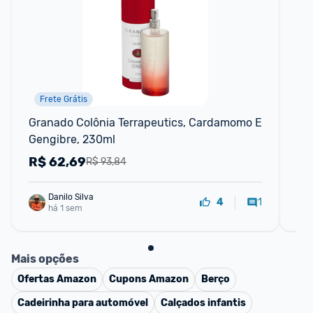
Frete Grátis
📱
Granado Colônia Terrapeutics, Cardamomo E 
Ga
Gengibre, 230ml
Fo
R$
62,69
R
R$ 93,84
Danilo Silva
1
4
há 1 sem
Mais opções
Ofertas
Amazon
Cupons
Amazon
Berço
Cadeirinha para automóvel
Calçados infantis