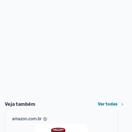
Veja também
Ver todas
amazon.com.br
sho