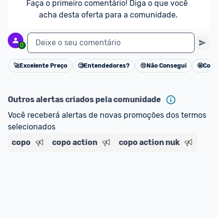
Faça o primeiro comentário! Diga o que você 
acha desta oferta para a comunidade.
Deixe o seu comentário
0
🚀
Excelente Preço
🧐
Entendedores?
😢
Não Consegui
🤩
Cons
Cancelar
Outros alertas criados pela comunidade
Você receberá alertas de novas promoções dos termos 
selecionados
copo
copo action
copo action nuk