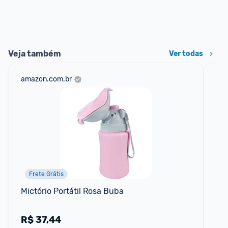
Veja também
Ver todas
amazon.com.br
mer
Frete Grátis
Mictório Portátil Rosa Buba
Jo
Ma
Co
R$
37,44
R