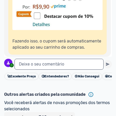
Fazendo isso, o cupom será automaticamente 
aplicado ao seu carrinho de compras.
Deixe o seu comentário
0
🚀
Excelente Preço
🧐
Entendedores?
😢
Não Consegui
🤩
Cons
Cancelar
Outros alertas criados pela comunidade
Você receberá alertas de novas promoções dos termos 
selecionados