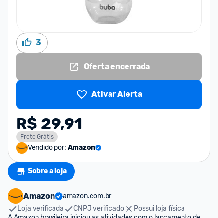
3
Oferta encerrada
Ativar Alerta
R$ 29,91
Frete Grátis
Vendido por:
Amazon
Sobre a loja
Amazon
amazon.com.br
Loja verificada
CNPJ verificado
Possui loja física
A Amazon brasileira iniciou as atividades com o lançamento de 