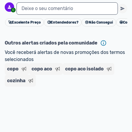
Deixe o seu comentário
0
🚀
Excelente Preço
🧐
Entendedores?
😢
Não Consegui
🤩
Cons
Cancelar
Outros alertas criados pela comunidade
Você receberá alertas de novas promoções dos termos 
selecionados
copo
copo aco
copo aco isolado
cozinha