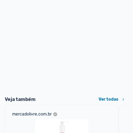
Veja também
Ver todas
mercadolivre.com.br
am