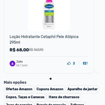
F
Loção Hidratante Cetaphil Pele Atópica 
St
295ml
pa
R$
68,00
R
R$ 163,90
Julio
1
2
há 1 sem
Mais opções
Ofertas
Amazon
Cupons
Amazon
Aparelho de jantar
Copos, Taças e Canecas
Itens de churrasco