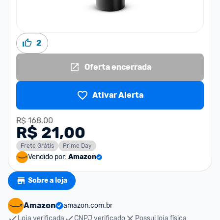
2
Oferta encerrada
Ativar Alerta
R$ 168,00
R$ 21,00
Frete Grátis
Prime Day
Vendido por:
Amazon
Sobre a loja
Amazon
amazon.com.br
Loja verificada
CNPJ verificado
Possui loja física