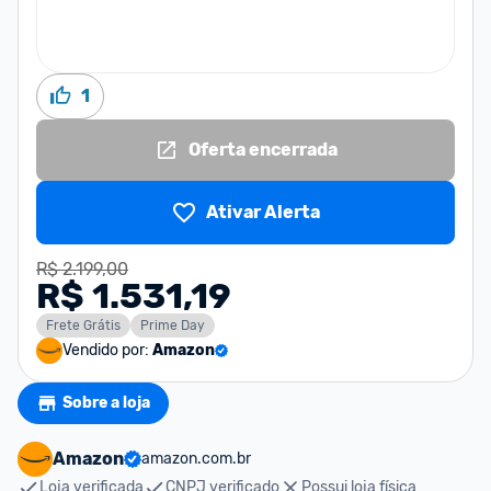
1
Oferta encerrada
Ativar Alerta
R$ 2.199,00
R$ 1.531,19
Frete Grátis
Prime Day
Vendido por:
Amazon
Sobre a loja
Amazon
amazon.com.br
Loja verificada
CNPJ verificado
Possui loja física