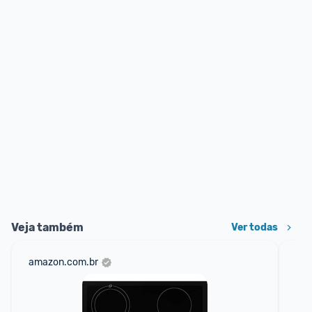
Veja também
Ver todas
amazon.com.br
mer