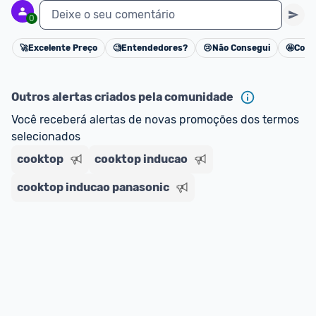
Deixe o seu comentário
0
🚀
Excelente Preço
🧐
Entendedores?
😢
Não Consegui
🤩
Cons
Cancelar
Outros alertas criados pela comunidade
Você receberá alertas de novas promoções dos termos 
selecionados
cooktop
cooktop inducao
cooktop inducao panasonic