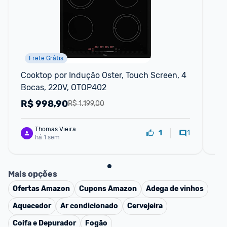
Frete Grátis
P
Cooktop por Indução Oster, Touch Screen, 4 
Co
Bocas, 220V, OTOP402
22
R$
998,90
R
R$ 1.199,00
Thomas Vieira
1
1
há 1 sem
Mais opções
Ofertas
Amazon
Cupons
Amazon
Adega de vinhos
Aquecedor
Ar condicionado
Cervejeira
Coifa e Depurador
Fogão