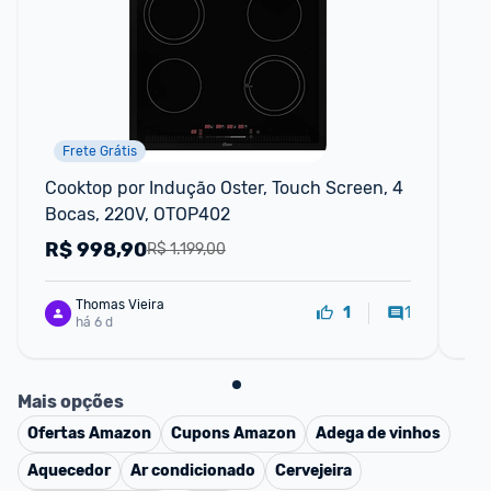
Frete Grátis
Cooktop por Indução Oster, Touch Screen, 4 
Coo
Bocas, 220V, OTOP402
R$
998,90
R
R$ 1.199,00
Thomas Vieira
1
1
há 6 d
Mais opções
Ofertas
Amazon
Cupons
Amazon
Adega de vinhos
Aquecedor
Ar condicionado
Cervejeira