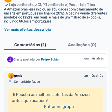
Loja verificada
CNPJ verificado
Possui loja física
A Amazon brasileira iniciou as atividades com o lançamento de 
um site em português no final de 2012. A página vende diferentes 
modelos do Kindle, em reais, e mais de um milhão de e-books, 
incluindo títulos em português.
Ver mais ofertas dessa loja
Comentários (
1
)
Avaliações (
0
)
um mês atrás
Oferta postada por
Felipe Sckio
genio
um mês atrás
Comentário fixado
📱Receba as melhores ofertas da Amazon 
antes que acabem!

Entrar no grupo