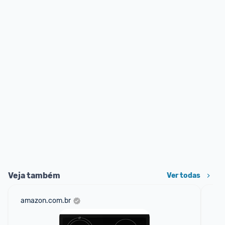
Veja também
Ver todas
amazon.com.br
mer