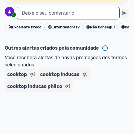
Deixe o seu comentário
0
🚀
Excelente Preço
🧐
Entendedores?
😢
Não Consegui
🤩
Cons
Cancelar
Outros alertas criados pela comunidade
Você receberá alertas de novas promoções dos termos 
selecionados
cooktop
cooktop inducao
cooktop inducao philco