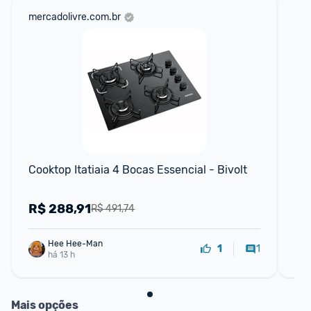
mercadolivre.com.br
sho
Cooktop Itatiaia 4 Bocas Essencial - Bivolt
Co
To
R$
288,91
R
R$ 491,74
Hee Hee-Man
1
1
há 13 h
Mais opções