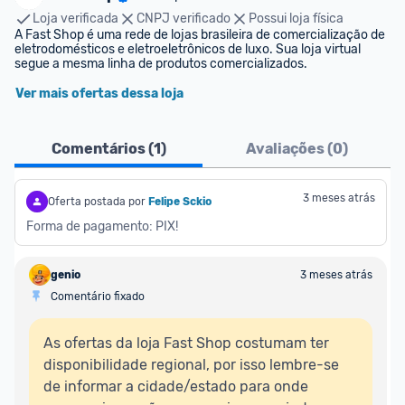
Loja verificada
CNPJ verificado
Possui loja física
A Fast Shop é uma rede de lojas brasileira de comercialização de 
eletrodomésticos e eletroeletrônicos de luxo. Sua loja virtual 
segue a mesma linha de produtos comercializados.
Ver mais ofertas dessa loja
Comentários (
1
)
Avaliações (
0
)
3 meses atrás
Oferta postada por
Felipe Sckio
Forma de pagamento: PIX!
genio
3 meses atrás
Comentário fixado
As ofertas da loja Fast Shop costumam ter 
disponibilidade regional, por isso lembre-se 
de informar a cidade/estado para onde 