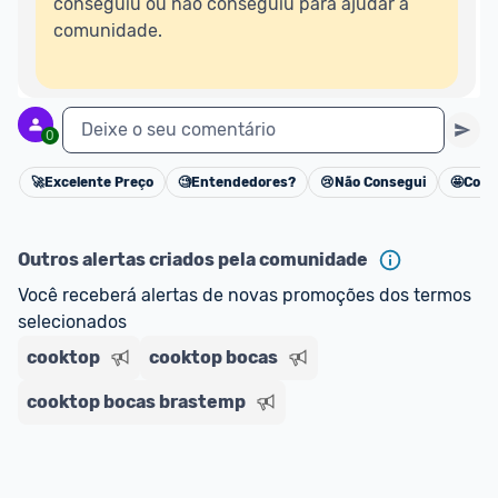
conseguiu ou não conseguiu para ajudar a 
comunidade.  

Deixe o seu comentário
0
🚀
Excelente Preço
🧐
Entendedores?
😢
Não Consegui
🤩
Cons
Cancelar
Outros alertas criados pela comunidade
Você receberá alertas de novas promoções dos termos 
selecionados
cooktop
cooktop bocas
cooktop bocas brastemp