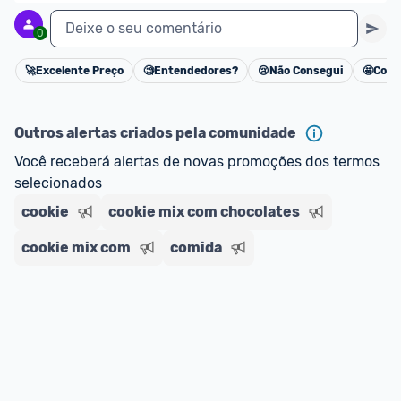
Deixe o seu comentário
0
🚀
Excelente Preço
🧐
Entendedores?
😢
Não Consegui
🤩
Cons
Cancelar
Outros alertas criados pela comunidade
Você receberá alertas de novas promoções dos termos 
selecionados
cookie
cookie mix com chocolates
cookie mix com
comida