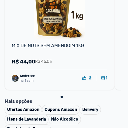
MIX DE NUTS SEM AMENDOIM 1KG
Kit
Co
se
R$
44,00
R
R$ 46,03
Anderson
1
2
há 1 sem
Mais opções
Ofertas
Amazon
Cupons
Amazon
Delivery
Itens de Lavanderia
Não Alcoólico