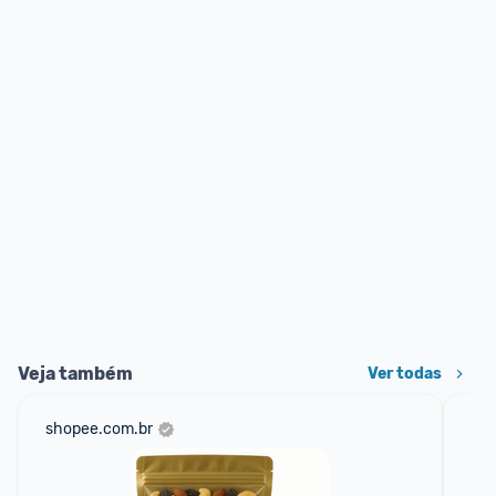
Veja também
Ver todas
shopee.com.br
mer