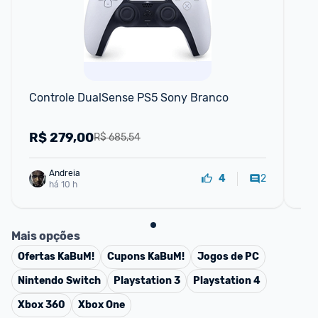
Controle DualSense PS5 Sony Branco
Con
1t
Ps
R$
279,00
R
R$ 685,54
Andreia
2
4
há 10 h
Mais opções
Ofertas
KaBuM!
Cupons
KaBuM!
Jogos de PC
Nintendo Switch
Playstation 3
Playstation 4
Xbox 360
Xbox One