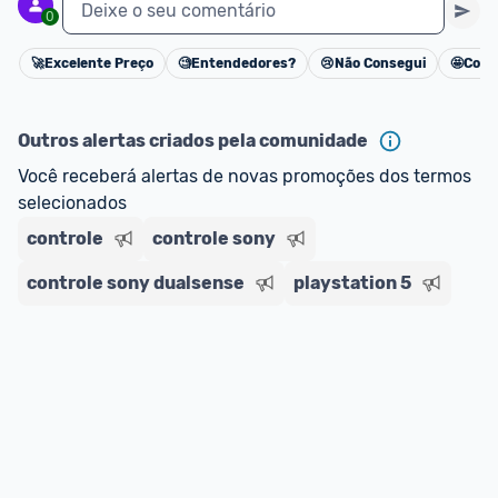
Deixe o seu comentário
0
🚀
Excelente Preço
🧐
Entendedores?
😢
Não Consegui
🤩
Cons
Cancelar
Outros alertas criados pela comunidade
Você receberá alertas de novas promoções dos termos 
selecionados
controle
controle sony
controle sony dualsense
playstation 5