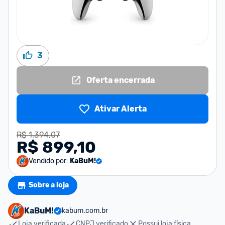
3
Oferta encerrada
Ativar Alerta
R$ 1.394,07
R$ 899,10
Vendido por:
KaBuM!
Sobre a loja
KaBuM!
kabum.com.br
Loja verificada
CNPJ verificado
Possui loja física