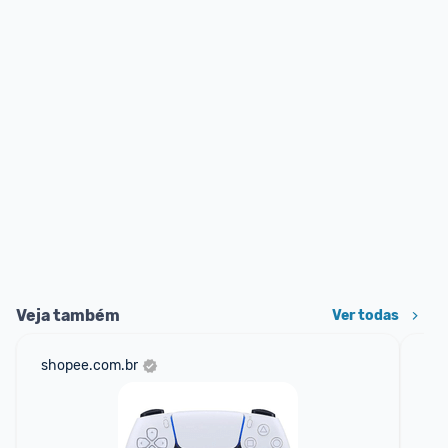
Veja também
Ver todas
shopee.com.br
mer