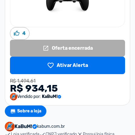
4
Oferta encerrada
Ativar Alerta
R$ 1.494,61
R$ 934,15
Vendido por:
KaBuM!
Sobre a loja
KaBuM!
kabum.com.br
Loja verificada
CNPJ verificado
Possui loja física