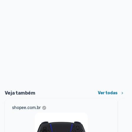
Veja também
Ver todas
shopee.com.br
net