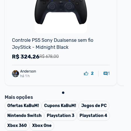
Controle PS5 Sony Dualsense sem fio 
Co
JoyStick - Midnight Black
Co
R$
324,26
R
R$ 678,00
Anderson
1
2
há 1 h
Mais opções
Ofertas
KaBuM!
Cupons
KaBuM!
Jogos de PC
Nintendo Switch
Playstation 3
Playstation 4
Xbox 360
Xbox One