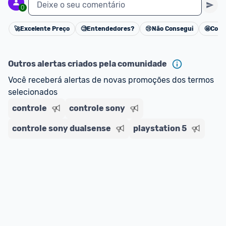
Deixe o seu comentário
0
🚀
Excelente Preço
🧐
Entendedores?
😢
Não Consegui
🤩
Cons
Cancelar
Outros alertas criados pela comunidade
Você receberá alertas de novas promoções dos termos 
selecionados
controle
controle sony
controle sony dualsense
playstation 5