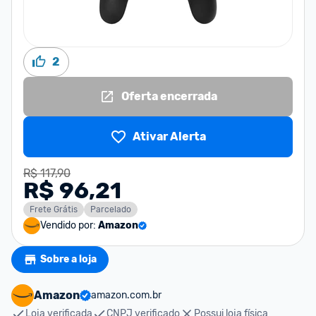
2
Oferta encerrada
Ativar Alerta
R$ 117,90
R$ 96,21
Frete Grátis
Parcelado
Vendido por:
Amazon
Sobre a loja
Amazon
amazon.com.br
Loja verificada
CNPJ verificado
Possui loja física