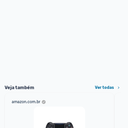
Veja também
Ver todas
amazon.com.br
sho