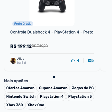
Frete Grátis
Controle Dualshock 4 - PlayStation 4 - Preto
Ho
R$
199,12
R
R$ 349,90
Alice
5
4
há 5 d
Mais opções
Ofertas
Amazon
Cupons
Amazon
Jogos de PC
Nintendo Switch
Playstation 4
Playstation 5
Xbox 360
Xbox One