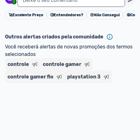
Deixe o seu comentário
0
🚀
Excelente Preço
🧐
Entendedores?
😢
Não Consegui
🤩
Cons
Cancelar
Outros alertas criados pela comunidade
Você receberá alertas de novas promoções dos termos 
selecionados
controle
controle gamer
controle gamer fio
playstation 3