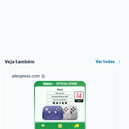
Veja também
Ver todas
aliexpress.com
am