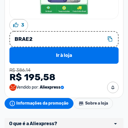
3
BRAE2
Ir à loja
R$ 386,14
R$ 195,58
Vendido por:
Aliexpress
Informações da promoção
Sobre a loja
O que é a Aliexpress?