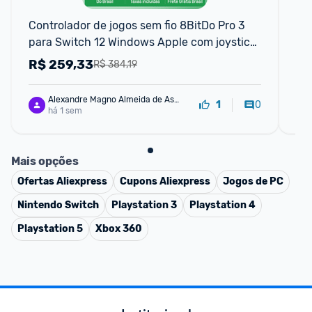
F
Controlador de jogos sem fio 8BitDo Pro 3 
He
para Switch 12 Windows Apple com joysticks 
H5
TMR gatilhos comutáveis botã
R$
259,33
R
R$ 384,19
Alexandre Magno Almeida de Assi
0
1
s
há 1 sem
Mais opções
Ofertas
Aliexpress
Cupons
Aliexpress
Jogos de PC
Nintendo Switch
Playstation 3
Playstation 4
Playstation 5
Xbox 360