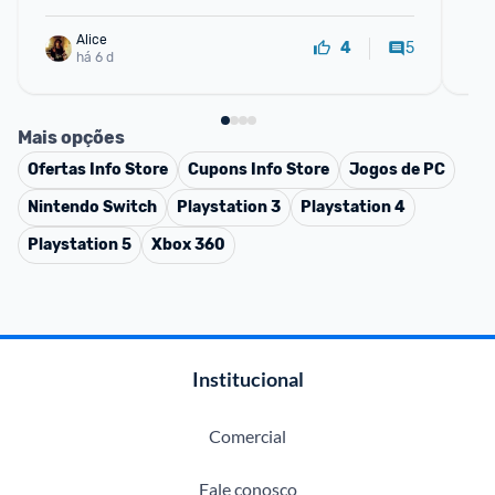
Alice
5
4
há 6 d
Mais opções
Ofertas
Info Store
Cupons
Info Store
Jogos de PC
Nintendo Switch
Playstation 3
Playstation 4
Playstation 5
Xbox 360
Institucional
Comercial
Fale conosco