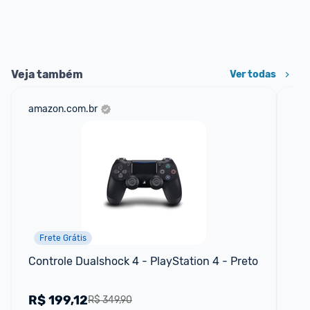
Veja também
Ver todas
amazon.com.br
net
Frete Grátis
Controle Dualshock 4 - PlayStation 4 - Preto
Sta
R$
199,12
R
R$ 349,90