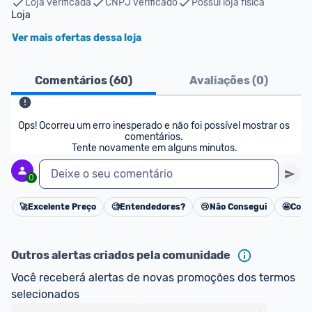
Loja verificada
CNPJ verificado
Possui loja física
Loja 
Ver mais ofertas dessa loja
Comentários (
60
)
Avaliações (
0
)
Ops! Ocorreu um erro inesperado e não foi possível mostrar os 
comentários. 

Tente novamente em alguns minutos.
Deixe o seu comentário
0
🚀
Excelente Preço
🧐
Entendedores?
😢
Não Consegui
🤩
Cons
Cancelar
Outros alertas criados pela comunidade
Você receberá alertas de novas promoções dos termos 
selecionados