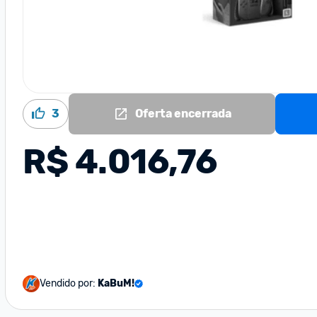
3
Oferta encerrada
R$ 4.016,76
Vendido por:
KaBuM!