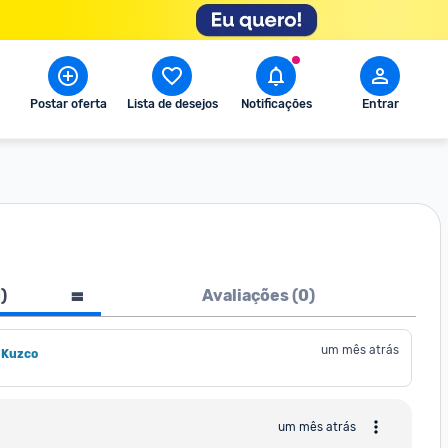
Postar oferta
Lista de desejos
Notificações
Entrar
1
)
Avaliações (
0
)
um mês atrás
 Kuzco
um mês atrás