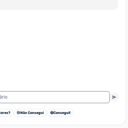
ário
ores?
😢
Não Consegui
🤩
Consegui!
Cancelar