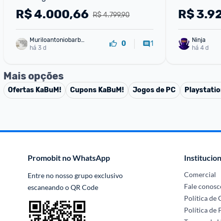
Tomada
R$
4.000,66
R$
3.9
R$ 4.799,90
Muriloantoniobarbo
Ninja 
1
0
sa
há 3 d
há 4 d
Mais opções
Ofertas
KaBuM!
Cupons
KaBuM!
Jogos de PC
Playstatio
Promobit no WhatsApp
Institucion
Comercial
Entre no nosso grupo exclusivo 
Fale conosc
escaneando o QR Code
Política de
Política de 