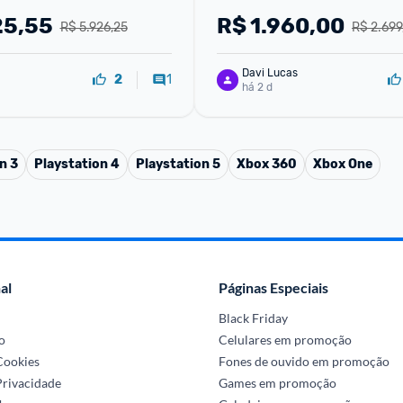
25,55
R$
1.960,00
R$ 5.926,25
R$ 2.699
Davi Lucas
1
2
há 2 d
n 3
Playstation 4
Playstation 5
Xbox 360
Xbox One
al
Páginas Especiais
Black Friday
o
Celulares em promoção
 Cookies
Fones de ouvido em promoção
Privacidade
Games em promoção