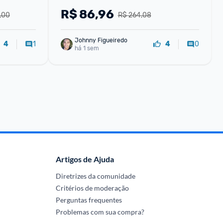
Gamepad com bateria de 1000mAh 
R$
86,96
,00
R$ 264,08
Função turbo programáv
Johnny Figueiredo
1
0
4
4
há 1 sem
Artigos de Ajuda
Diretrizes da comunidade
Critérios de moderação
Perguntas frequentes
Problemas com sua compra?