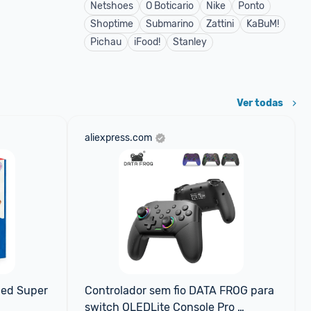
Netshoes
O Boticario
Nike
Ponto
Shoptime
Submarino
Zattini
KaBuM!
Pichau
iFood!
Stanley
Ver todas
aliexpress.com
ed Super 
Controlador sem fio DATA FROG para 
switch OLEDLite Console Pro 