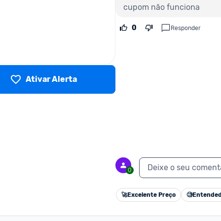
cupom não funciona
0
Responder
Ativar Alerta
Deixe o seu coment
0
🚀
Excelente Preço
🧐
Entended