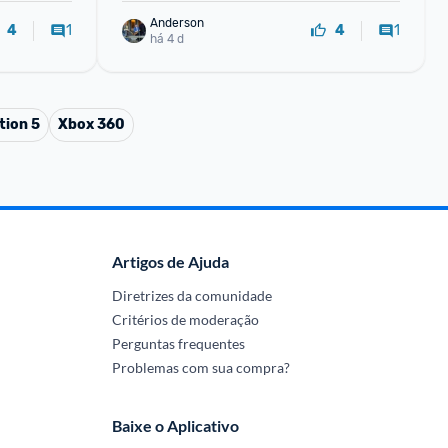
Anderson
1
1
4
4
há 4 d
tion 5
Xbox 360
Artigos de Ajuda
Diretrizes da comunidade
Critérios de moderação
Perguntas frequentes
Problemas com sua compra?
Baixe o Aplicativo