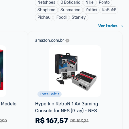
Netshoes
O Boticario
Nike
Ponto
Shoptime
Submarino
Zattini
KaBuM!
Pichau
iFood!
Stanley
Ver todas
amazon.com.br
Frete Grátis
 Modelo 
Hyperkin RetroN 1 AV Gaming 
Console for NES (Gray) - NES
R$
167,57
9,90
R$ 183,24