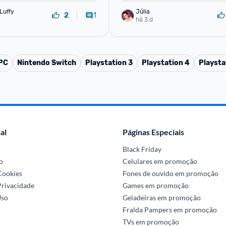
Luffy
Júlia
1
2
há 3 d
 PC
Nintendo Switch
Playstation 3
Playstation 4
Playsta
al
Páginas Especiais
Black Friday
o
Celulares em promoção
 Cookies
Fones de ouvido em promoção
Privacidade
Games em promoção
Uso
Geladeiras em promoção
Fralda Pampers em promoção
TVs em promoção