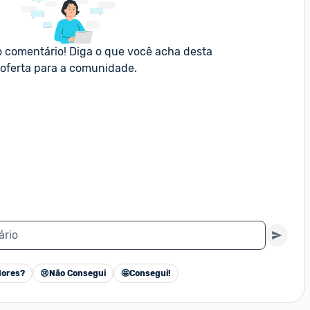
o comentário! Diga o que você acha desta 
oferta para a comunidade.
ário
ores?
😢
Não Consegui
🤩
Consegui!
Cancelar