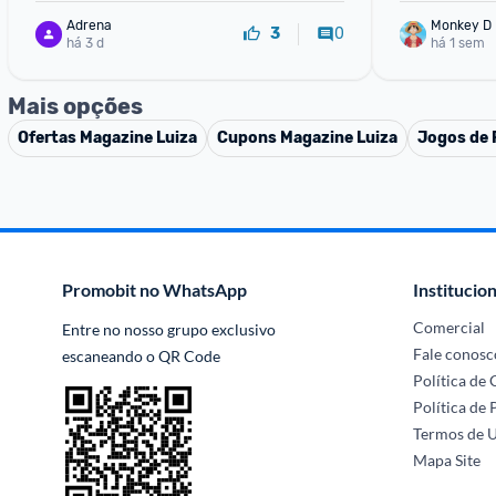
Adrena
Monkey D 
0
3
há 3 d
há 1 sem
Mais opções
Ofertas
Magazine Luiza
Cupons
Magazine Luiza
Jogos de
Promobit no WhatsApp
Institucion
Comercial
Entre no nosso grupo exclusivo 
Fale conosc
escaneando o QR Code
Política de
Política de 
Termos de 
Mapa Site