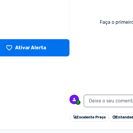
Faça o primeir
Ativar Alerta
Deixe o seu coment
0
🚀
Excelente Preço
🧐
Entended