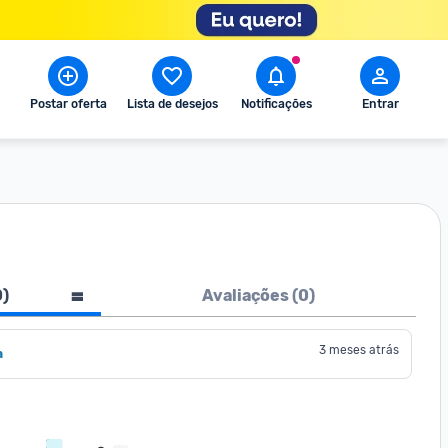
Postar oferta
Lista de desejos
Notificações
Entrar
0
)
Avaliações (
0
)
3 meses atrás
a