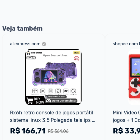
Veja também
aliexpress.com
shopee.com.
Rx6h retro console de jogos portátil 
Mini Video 
sistema linux 3.5 Polegada tela ips 
jogos + 1 Co
portátil bolso player vídeo 64gb 
Console
R$
166,71
R$
33,
R$ 364,06
128gb jogos