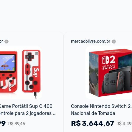
br
mercadolivre.com.br
Game Portátil Sup C 400 
Console Nintendo Switch 2,
ntrole para 2 jogadores 
Nacional de Tomada
99
R$
3.644,67
R$ 89,45
R$ 4.49