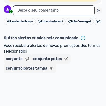
Deixe o seu comentário
0
🚀
Excelente Preço
🧐
Entendedores?
😢
Não Consegui
🤩
Cons
Cancelar
Outros alertas criados pela comunidade
Você receberá alertas de novas promoções dos termos 
selecionados
conjunto
conjunto potes
conjunto potes tampa