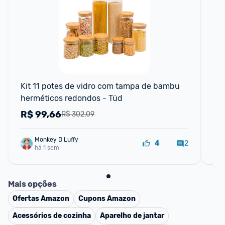
Kit 11 potes de vidro com tampa de bambu 
Ki
herméticos redondos - Tüd
Va
R$
99,66
R
R$ 302,09
Monkey D Luffy
2
4
há 1 sem
Mais opções
Ofertas
Amazon
Cupons
Amazon
Acessórios de cozinha
Aparelho de jantar