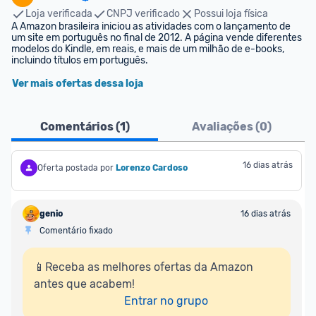
Loja verificada
CNPJ verificado
Possui loja física
A Amazon brasileira iniciou as atividades com o lançamento de 
um site em português no final de 2012. A página vende diferentes 
modelos do Kindle, em reais, e mais de um milhão de e-books, 
incluindo títulos em português.
Ver mais ofertas dessa loja
Comentários (
1
)
Avaliações (
0
)
16 dias atrás
Oferta postada por
Lorenzo Cardoso
genio
16 dias atrás
Comentário fixado
📱Receba as melhores ofertas da Amazon 
antes que acabem!

Entrar no grupo