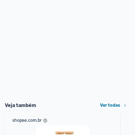
Veja também
Ver todas
shopee.com.br
mer