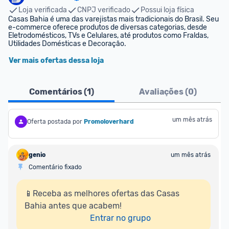
Loja verificada
CNPJ verificado
Possui loja física
Casas Bahia é uma das varejistas mais tradicionais do Brasil. Seu 
e-commerce oferece produtos de diversas categorias, desde 
Eletrodomésticos, TVs e Celulares, até produtos como Fraldas, 
Utilidades Domésticas e Decoração.
Ver mais ofertas dessa loja
Comentários (
1
)
Avaliações (
0
)
um mês atrás
Oferta postada por
Promoloverhard
genio
um mês atrás
Comentário fixado
📱Receba as melhores ofertas das Casas 
Bahia antes que acabem!

Entrar no grupo