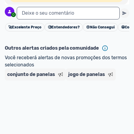
Deixe o seu comentário
0
🚀
Excelente Preço
🧐
Entendedores?
😢
Não Consegui
🤩
Cons
Cancelar
Outros alertas criados pela comunidade
Você receberá alertas de novas promoções dos termos 
selecionados
conjunto de panelas
jogo de panelas