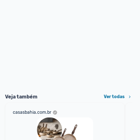
Veja também
Ver todas
casasbahia.com.br
mer