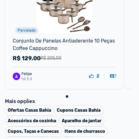
Parcelado
Conjunto De Panelas Antiaderente 10 Peças 
Jo
Coffee Cappuccino
Cer
Co
R$
129,00
R
R$ 205,00
Felipe
1
2
há 5 d
Mais opções
Ofertas
Casas Bahia
Cupons
Casas Bahia
Acessórios de cozinha
Aparelho de jantar
Copos, Taças e Canecas
Itens de churrasco