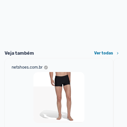
Veja também
Ver todas
netshoes.com.br
net