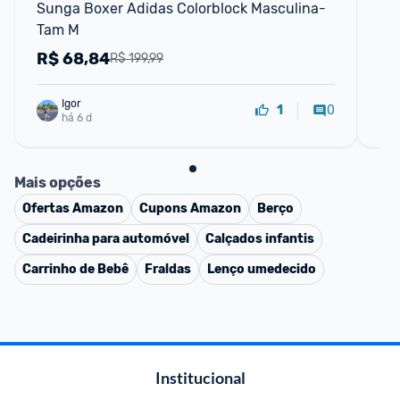
Sunga Boxer Adidas Colorblock Masculina- 
Sh
Tam M
R$
68,84
R
R$ 199,99
Igor
0
1
há 6 d
Mais opções
Ofertas
Amazon
Cupons
Amazon
Berço
Cadeirinha para automóvel
Calçados infantis
Carrinho de Bebê
Fraldas
Lenço umedecido
Institucional