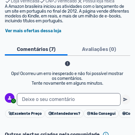
Loja verificada
CNPJ verificado
Possui loja física
A Amazon brasileira iniciou as atividades com o lançamento de 
um site em português no final de 2012. A página vende diferentes 
modelos do Kindle, em reais, e mais de um milhão de e-books, 
incluindo títulos em português.
Ver mais ofertas dessa loja
Comentários (
7
)
Avaliações (
0
)
Ops! Ocorreu um erro inesperado e não foi possível mostrar 
os comentários. 

Tente novamente em alguns minutos.
Deixe o seu comentário
0
🚀
Excelente Preço
🧐
Entendedores?
😢
Não Consegui
🤩
Cons
Cancelar
Outros alertas criados pela comunidade