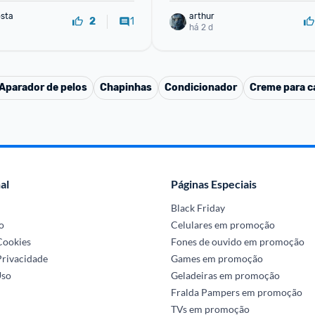
sta
arthur
1
2
há 2 d
Aparador de pelos
Chapinhas
Condicionador
Creme para ca
al
Páginas Especiais
Black Friday
o
Celulares em promoção
 Cookies
Fones de ouvido em promoção
Privacidade
Games em promoção
Uso
Geladeiras em promoção
Fralda Pampers em promoção
TVs em promoção