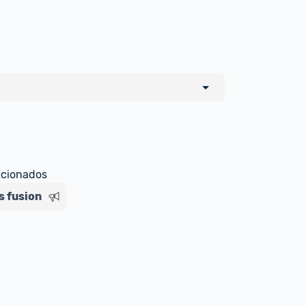
o de todos os sellers e lojas que são 
 por um marketplace, nós indicamos no 
e sinalizamos através da tag 
ecionados
s fusion
Livre , você pode ser redirecionado(a) 
ado Livre). Por isso, fique atento e 
ndo o produto 
é o mesmo indicado na 
rcadoLíder Platinum.
ade para tirar dúvidas ou acionar os 