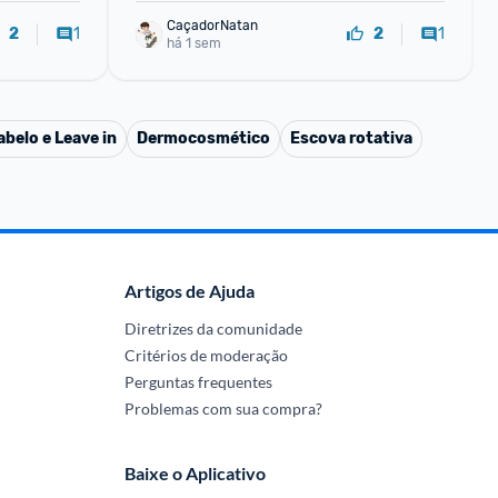
CaçadorNatan
1
1
2
2
há 1 sem
belo e Leave in
Dermocosmético
Escova rotativa
Artigos de Ajuda
Diretrizes da comunidade
Critérios de moderação
Perguntas frequentes
Problemas com sua compra?
Baixe o Aplicativo