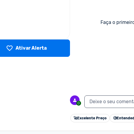
Faça o primeir
Ativar Alerta
Deixe o seu coment
0
🚀
Excelente Preço
🧐
Entended