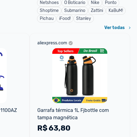
Netshoes
O Boticario
Nike
Ponto
Shoptime
Submarino
Zattini
KaBuM!
Pichau
iFood!
Stanley
Ver todas
aliexpress.com
H1100AZ 
Garrafa térmica 1L Fjbottle com 
tampa magnética
R$
63,80