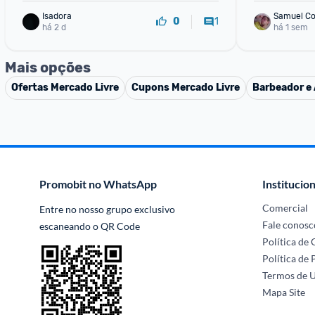
Isadora
Samuel Co
1
0
há 2 d
há 1 sem
Mais opções
Ofertas
Mercado Livre
Cupons
Mercado Livre
Barbeador e 
Promobit no WhatsApp
Institucion
Comercial
Entre no nosso grupo exclusivo 
Fale conosc
escaneando o QR Code
Política de
Política de 
Termos de 
Mapa Site