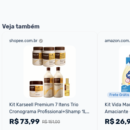
nossos Admins marcando 
@admin
 em um comentário ou
Veja também
shopee.com.br
amazon.com.
Frete Grátis
Kit Karseell Premium 7 Itens Trio 
Kit Vida Ma
Cronograma Profissional+Shamp 1L 
Amaciante -
Cond 1L Másc 500g e Oleo 50ml
x 1L
R$
73,99
R$
26,
R$ 151,00