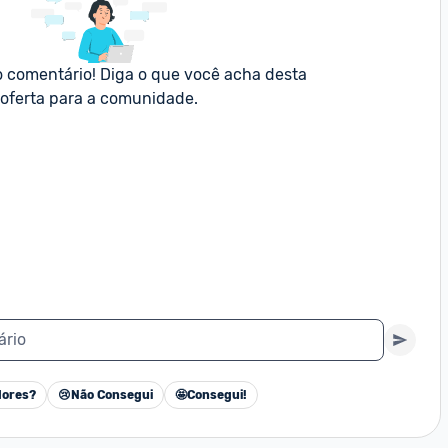
o comentário! Diga o que você acha desta 
oferta para a comunidade.
ário
ores?
😢
Não Consegui
🤩
Consegui!
Cancelar