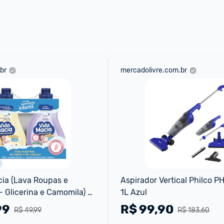
 através do 
Fale com o Promobit.
br
mercadolivre.com.br
cia (Lava Roupas e 
Aspirador Vertical Philco P
 Glicerina e Camomila) 2 
1L Azul
99
R$
99,90
R$ 49,99
R$ 183,60