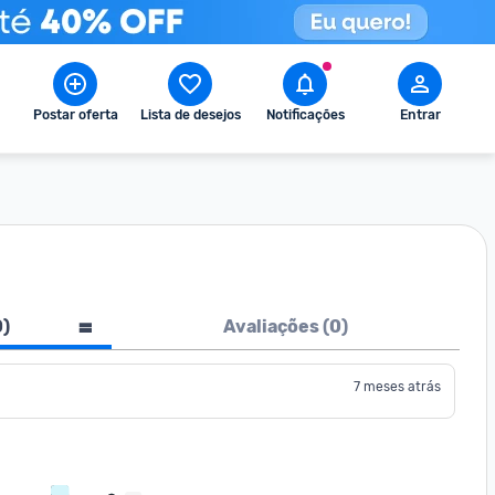
Postar oferta
Lista de desejos
Notificações
Entrar
0
)
Avaliações (
0
)
7 meses atrás