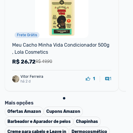
Frete Grátis
Meu Cacho Minha Vida Condicionador 500g 
Ki
, Lola Cosmetics
Aq
R$
26,72
R
R$ 49,90
Vitor Ferreira
1
1
há 2 d
Mais opções
Ofertas
Amazon
Cupons
Amazon
Barbeador e Aparador de pelos
Chapinhas
Creme para cabelo e Leave in
Dermocosmético