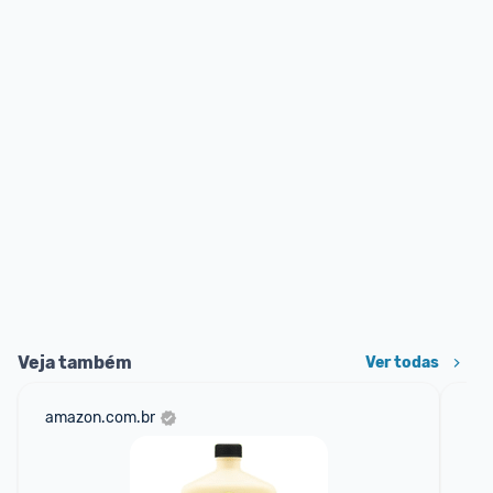
Veja também
Ver todas
amazon.com.br
mer