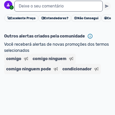
Deixe o seu comentário
0
🚀
Excelente Preço
🧐
Entendedores?
😢
Não Consegui
🤩
Cons
Cancelar
Outros alertas criados pela comunidade
Você receberá alertas de novas promoções dos termos 
selecionados
comigo
comigo ninguem
comigo ninguem pode
condicionador