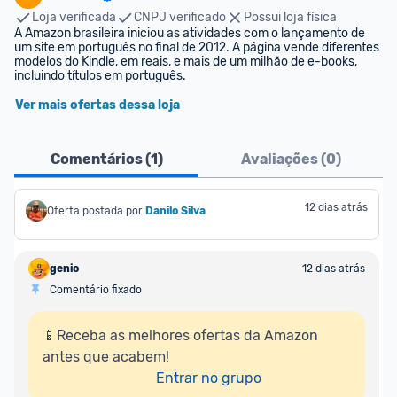
Loja verificada
CNPJ verificado
Possui loja física
A Amazon brasileira iniciou as atividades com o lançamento de 
um site em português no final de 2012. A página vende diferentes 
modelos do Kindle, em reais, e mais de um milhão de e-books, 
incluindo títulos em português.
Ver mais ofertas dessa loja
Comentários (
1
)
Avaliações (
0
)
12 dias atrás
Oferta postada por
Danilo Silva
genio
12 dias atrás
Comentário fixado
📱Receba as melhores ofertas da Amazon 
antes que acabem!

Entrar no grupo