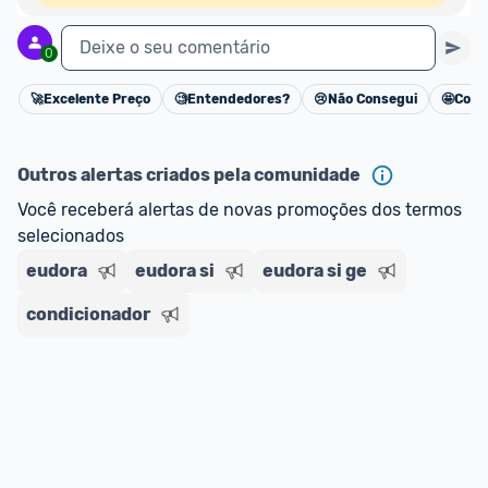
Deixe o seu comentário
0
🚀
Excelente Preço
🧐
Entendedores?
😢
Não Consegui
🤩
Cons
Cancelar
Outros alertas criados pela comunidade
Você receberá alertas de novas promoções dos termos 
selecionados
eudora
eudora si
eudora si ge
condicionador