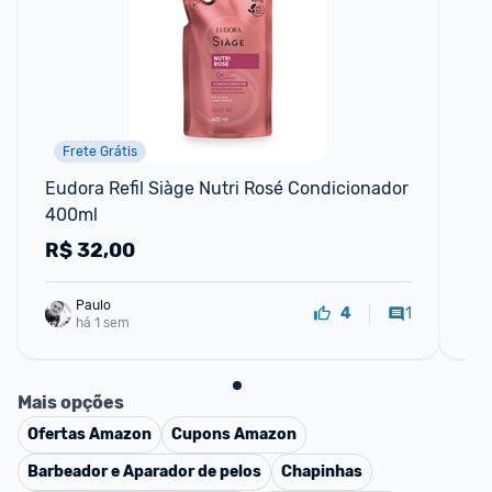
Frete Grátis
F
Eudora Refil Siàge Nutri Rosé Condicionador 
Ki
400ml
Co
70
R$
32,00
R
Paulo
1
4
há 1 sem
Mais opções
Ofertas
Amazon
Cupons
Amazon
Barbeador e Aparador de pelos
Chapinhas