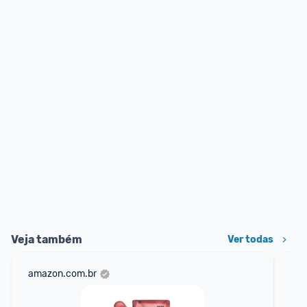
Veja também
Ver todas
amazon.com.br
sho