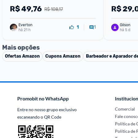
R$
49,76
R$
29,
R$ 108,17
Everton
Gilson
1
1
há 21 h
há 5 d
Mais opções
Ofertas
Amazon
Cupons
Amazon
Barbeador e Aparador de
Promobit no WhatsApp
Institucion
Comercial
Entre no nosso grupo exclusivo 
Fale conosc
escaneando o QR Code
Política de
Política de 