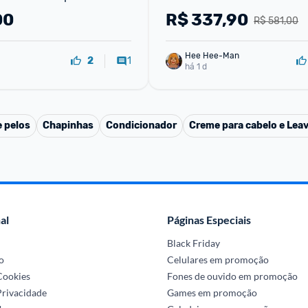
150 ML!
00
R$
337,90
R$ 581,00
Hee Hee-Man
1
2
há 1 d
 pelos
Chapinhas
Condicionador
Creme para cabelo e Leav
al
Páginas Especiais
Black Friday
o
Celulares em promoção
 Cookies
Fones de ouvido em promoção
Privacidade
Games em promoção