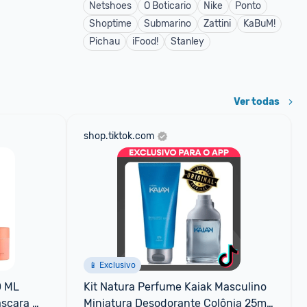
Netshoes
O Boticario
Nike
Ponto
Shoptime
Submarino
Zattini
KaBuM!
Pichau
iFood!
Stanley
Ver todas
shop.tiktok.com
📱 Exclusivo
 ML 
Kit Natura Perfume Kaiak Masculino 
scara 
Miniatura Desodorante Colônia 25ml 