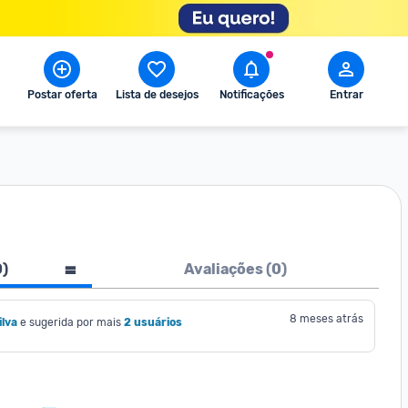
Postar oferta
Lista de desejos
Notificações
Entrar
0
)
Avaliações (
0
)
8 meses atrás
ilva
e sugerida por mais
2 usuários