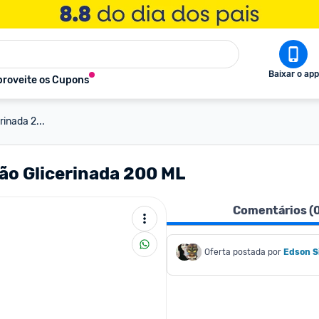
Baixar o app
roveite os Cupons
inada 2...
ão Glicerinada 200 ML
Comentários (
Oferta postada por
Edson S