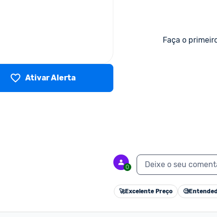
Faça o primeir
Ativar Alerta
Deixe o seu coment
0
🚀
Excelente Preço
🧐
Entended