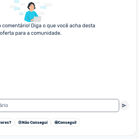
o comentário! Diga o que você acha desta 
oferta para a comunidade.
ário
ores?
😢
Não Consegui
🤩
Consegui!
Cancelar