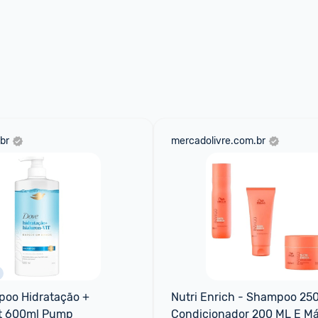
br
mercadolivre.com.br
oo Hidratação + 
Nutri Enrich - Shampoo 250
it 600ml Pump
Condicionador 200 ML E Má