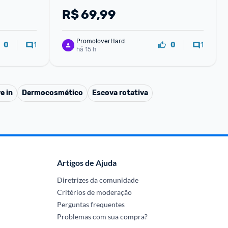
+ Shampoo Cabelo e Corpo 125ml 
R$
69,99
Original
PromoloverHard
1
1
0
0
há 15 h
e in
Dermocosmético
Escova rotativa
Artigos de Ajuda
Diretrizes da comunidade
Critérios de moderação
Perguntas frequentes
Problemas com sua compra?