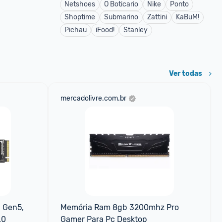
Netshoes
O Boticario
Nike
Ponto
Shoptime
Submarino
Zattini
KaBuM!
Pichau
iFood!
Stanley
Ver todas
mercadolivre.com.br
 Gen5, 
Memória Ram 8gb 3200mhz Pro 
.0
Gamer Para Pc Desktop