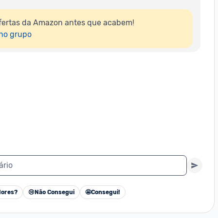
fertas da Amazon antes que acabem!

 no grupo
ário
ores?
😢
Não Consegui
🤩
Consegui!
Cancelar