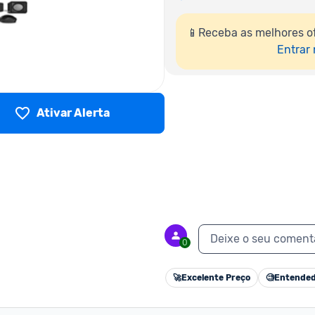
📱Receba as melhores o
Entrar
Ativar Alerta
Deixe o seu coment
0
🚀
Excelente Preço
🧐
Entended