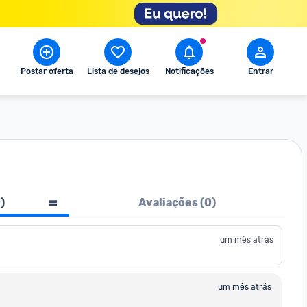
Postar oferta
Lista de desejos
Notificações
Entrar
1
)
Avaliações (
0
)
um mês atrás
um mês atrás