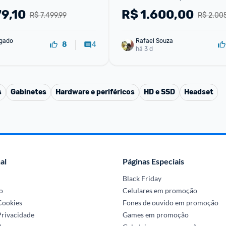
9,10
R$
1.600,00
R$ 7.499,99
R$ 2.00
lgado
Rafael Souza
4
8
há 3 d
s
Gabinetes
Hardware e periféricos
HD e SSD
Headset
al
Páginas Especiais
Black Friday
o
Celulares em promoção
 Cookies
Fones de ouvido em promoção
Privacidade
Games em promoção