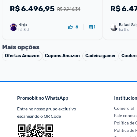
DualSense
R$
6.496,95
R$
6.47
R$ 9.946,34
Ninja 
Rafael Sa
1
6
há 3 d
há 5 d
Mais opções
Ofertas
Amazon
Cupons
Amazon
Cadeira gamer
Cooler
Promobit no WhatsApp
Institucion
Comercial
Entre no nosso grupo exclusivo 
Fale conosc
escaneando o QR Code
Política de
Política de 