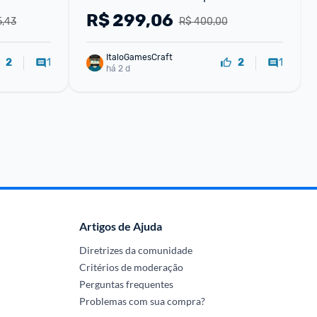
R$
299,06
5,43
R$ 400,00
ItaloGamesCraft
1
1
2
2
há 2 d
Artigos de Ajuda
Diretrizes da comunidade
Critérios de moderação
Perguntas frequentes
Problemas com sua compra?