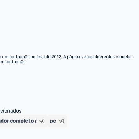
e em português no final de 2012. A página vende diferentes modelos 
 em português.
ecionados
dor completo i
pc