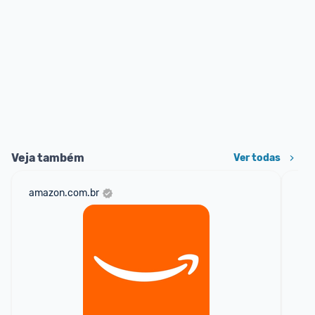
Veja também
Ver todas
amazon.com.br
sho