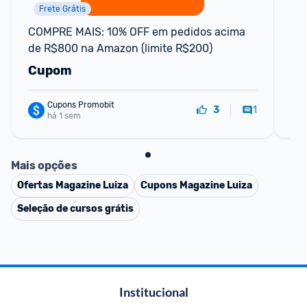
Frete Grátis
COMPRE MAIS: 10% OFF em pedidos acima 
Of
de R$800 na Amazon (limite R$200)
(a
Cupom
C
Cupons Promobit
1
3
há 1 sem
Mais opções
Ofertas
Magazine Luiza
Cupons
Magazine Luiza
Seleção de cursos grátis
Institucional