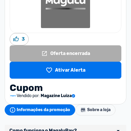
3
Oferta encerrada
Ativar Alerta
Cupom
Vendido por:
Magazine Luiza
Informações da promoção
Sobre a loja
Como funciona o MagaluPay?