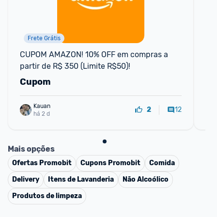
Frete Grátis
CUPOM AMAZON! 10% OFF em compras a 
CO
partir de R$ 350 (Limite R$50)!
par
Cupom
C
Kauan
12
2
há 2 d
Mais opções
Ofertas
Promobit
Cupons
Promobit
Comida
Delivery
Itens de Lavanderia
Não Alcoólico
Produtos de limpeza