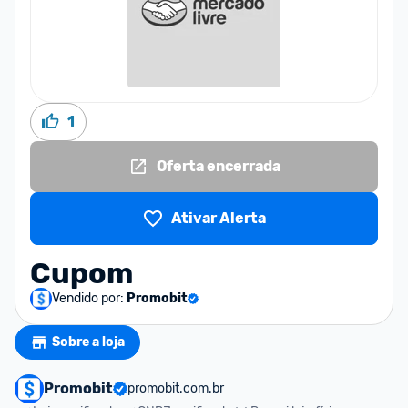
1
Oferta encerrada
Ativar Alerta
Cupom
Vendido por:
Promobit
Sobre a loja
Promobit
promobit.com.br