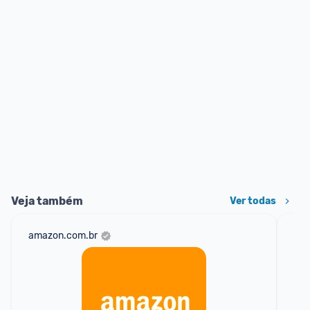
Veja também
Ver todas
amazon.com.br
mer