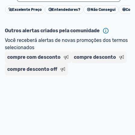
🚀
Excelente Preço
🧐
Entendedores?
😢
Não Consegui
🤩
Cons
Cancelar
Outros alertas criados pela comunidade
Você receberá alertas de novas promoções dos termos 
selecionados
compre com desconto
compre desconto
compre desconto off