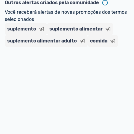
--> Para mais informações sobre os benefícios e 
Outros alertas criados pela comunidade
regras do cartão N Card, 
clique aqui
.
Você receberá alertas de novas promoções dos termos 
Entrega Expressa
: A partir de 2 dias úteis.* 
selecionados
*Confira 
aqui
 as regras e condições!
suplemento
suplemento alimentar
suplemento alimentar adulto
comida