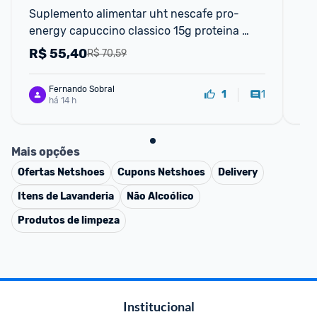
Suplemento alimentar uht nescafe pro-
Am
energy capuccino classico 15g proteina 
De
270ml
R$
55,40
R
R$ 70,59
Fernando Sobral
1
1
há 14 h
Mais opções
Ofertas
Netshoes
Cupons
Netshoes
Delivery
Itens de Lavanderia
Não Alcoólico
Produtos de limpeza
Institucional