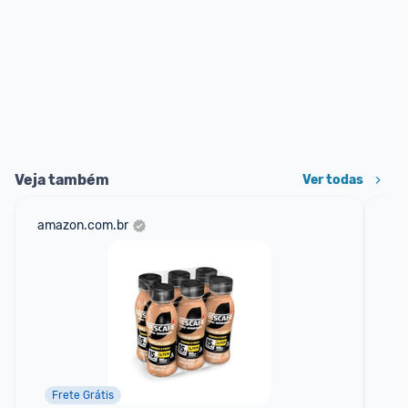
Veja também
Ver todas
amazon.com.br
sho
Frete Grátis
📱