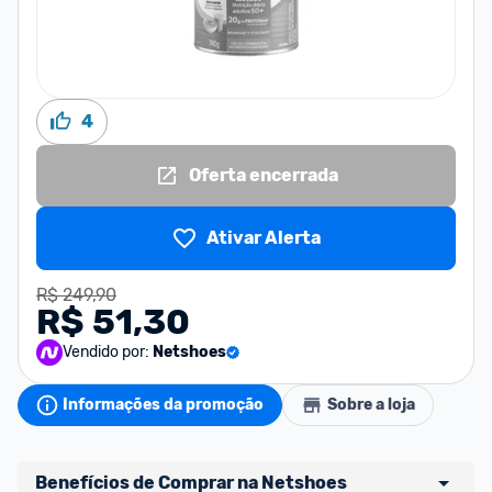
4
Oferta encerrada
Ativar Alerta
R$ 249,90
R$ 51,30
Vendido por:
Netshoes
Informações da promoção
Sobre a loja
Benefícios de Comprar na Netshoes