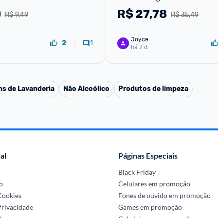
0
R$
27,78
R$ 9,49
R$ 35,49
Joyce
1
2
há 2 d
ns de Lavanderia
Não Alcoólico
Produtos de limpeza
al
Páginas Especiais
Black Friday
o
Celulares em promoção
 Cookies
Fones de ouvido em promoção
Privacidade
Games em promoção